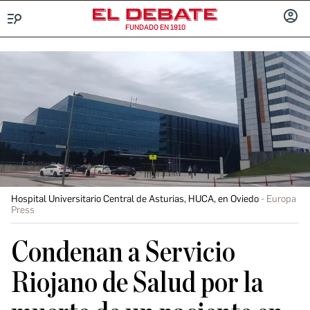
FUNDADO EN 1910
Menú
INICIA
SESIÓ
Hospital Universitario Central de Asturias, HUCA, en Oviedo
Europa
Press
Condenan a Servicio
Riojano de Salud por la