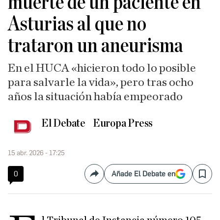
muerte de un paciente en
Asturias al que no
trataron un aneurisma
En el HUCA «hicieron todo lo posible
para salvarle la vida», pero tras ocho
años la situación había empeorado
El Debate
Europa Press
15 abr. 2026 - 17:25
0
Añade El Debate en
Compartir
Save