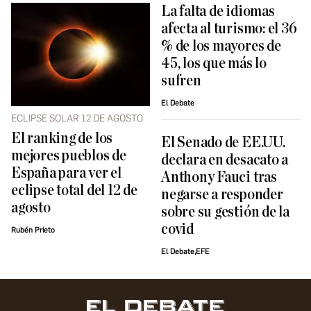
La falta de idiomas
afecta al turismo: el 36
% de los mayores de
45, los que más lo
sufren
El Debate
ECLIPSE SOLAR 12 DE AGOSTO
El ranking de los
El Senado de EE.UU.
mejores pueblos de
declara en desacato a
España para ver el
Anthony Fauci tras
eclipse total del 12 de
negarse a responder
agosto
sobre su gestión de la
covid
Rubén Prieto
El Debate,EFE