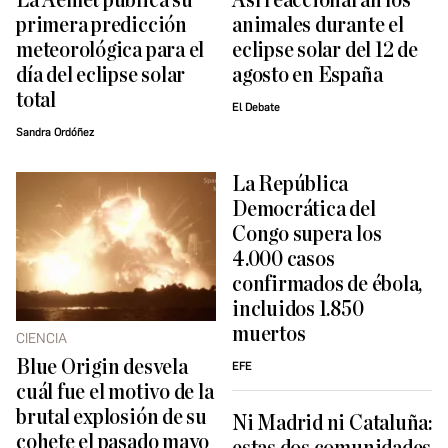
La Aemet publica su
Así reaccionarán los
primera predicción
animales durante el
meteorológica para el
eclipse solar del 12 de
día del eclipse solar
agosto en España
total
El Debate
Sandra Ordóñez
La República
Democrática del
Congo supera los
4.000 casos
confirmados de ébola,
incluidos 1.850
muertos
CIENCIA
Blue Origin desvela
EFE
cuál fue el motivo de la
brutal explosión de su
Ni Madrid ni Cataluña:
cohete el pasado mayo