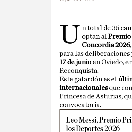
U
n total de 36 ca
optan al
Premio 
Concordia
2026
para las deliberaciones 
17 de junio
en Oviedo, en
Reconquista.
Este galardón es el
últi
internacionales
que co
Princesa de Asturias, qu
convocatoria.
Leo Messi, Premio Pri
los Deportes 2026