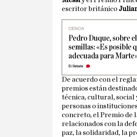
Messi
y el Premio Prince
escritor británico
Julia
CIENCIA
Pedro Duque, sobre el 
semillas: «Es posible
adecuada para Marte
El Debate
De acuerdo con el regla
premios están destinados
técnica, cultural, socia
personas o institucione
concreto, el Premio de 
relacionados con la def
paz, la solidaridad, la 