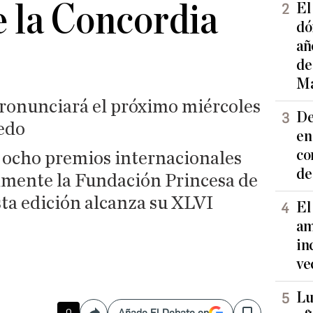
e la Concordia
El
dó
añ
de
Ma
pronunciará el próximo miércoles
De
iedo
en
co
s ocho premios internacionales
de
mente la Fundación Princesa de
sta edición alcanza su XLVI
El
am
in
ve
Lu