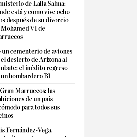
 misterio de Lalla Salma:
nde está y cómo vive ocho
os después de su divorcio
 Mohamed VI de
rruecos
 un cementerio de aviones
 el desierto de Arizona al
mbate: el inédito regreso
 un bombardero B1
 Gran Marruecos: las
biciones de un país
cómodo para todos sus
cinos
is Fernández-Vega,