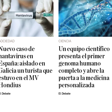
SOCIEDAD
CIENCIA
Nuevo caso de
Un equipo científico
hantavirus en
presenta el primer
España: aislado en
genoma humano
Galicia un turista que
completo y abre la
estuvo en el MV
puerta a la medicina
Hondius
personalizada
l Debate
El Debate