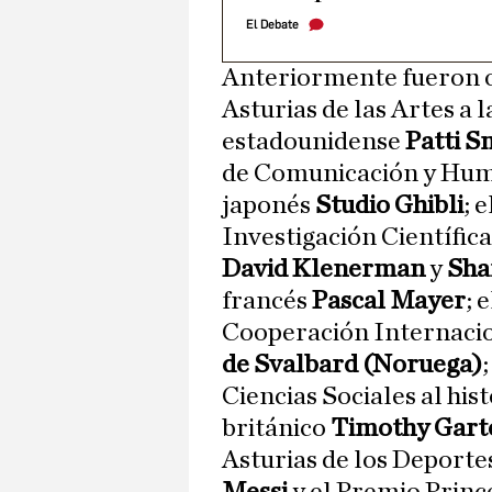
El Debate
Anteriormente fueron o
Asturias de las Artes a 
estadounidense
Patti S
de Comunicación y Huma
japonés
Studio Ghibli
; 
Investigación Científica
David Klenerman
y
Sha
francés
Pascal Mayer
; 
Cooperación Internacio
de Svalbard (Noruega)
Ciencias Sociales al his
británico
Timothy Gart
Asturias de los Deporte