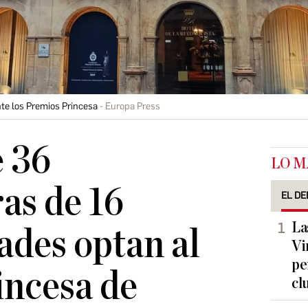
nte los Premios Princesa
Europa Press
e 36
LO M
as de 16
EL DE
La
ades optan al
Vi
pe
incesa de
cl