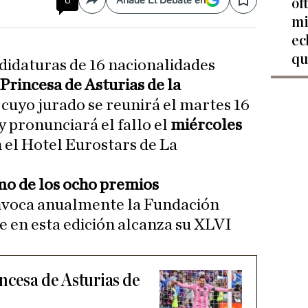
0
Añade El Debate en
of
Compartir
Save
mi
ec
qu
ndidaturas de 16 nacionalidades
Princesa de Asturias de la
, cuyo jurado se reunirá el martes 16
y pronunciará el fallo el
miércoles
 el Hotel Eurostars de La
mo de los ocho premios
nvoca anualmente la Fundación
e en esta edición alcanza su XLVI
ncesa de Asturias de