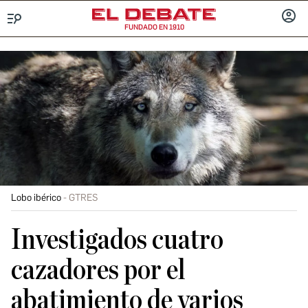
FUNDADO EN 1910
Menú
INICIA
SESIÓ
Lobo ibérico
GTRES
Investigados cuatro
cazadores por el
abatimiento de varios