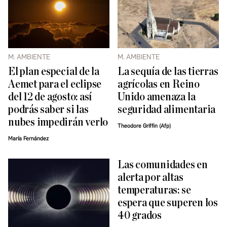
M. AMBIENTE
M. AMBIENTE
El plan especial de la
La sequía de las tierras
Aemet para el eclipse
agrícolas en Reino
del 12 de agosto: así
Unido amenaza la
podrás saber si las
seguridad alimentaria
nubes impedirán verlo
Theodore Griffin (Afp)
María Fernández
Las comunidades en
alerta por altas
temperaturas: se
espera que superen los
40 grados