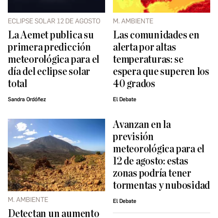
ECLIPSE SOLAR 12 DE AGOSTO
M. AMBIENTE
La Aemet publica su
Las comunidades en
primera predicción
alerta por altas
meteorológica para el
temperaturas: se
día del eclipse solar
espera que superen los
total
40 grados
Sandra Ordóñez
El Debate
Avanzan en la
previsión
meteorológica para el
12 de agosto: estas
zonas podría tener
tormentas y nubosidad
M. AMBIENTE
El Debate
Detectan un aumento