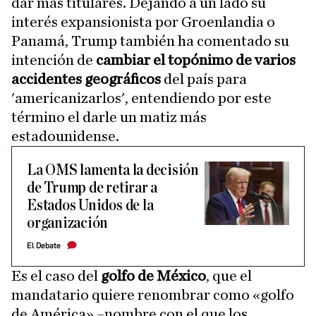
dar más titulares. Dejando a un lado su
interés expansionista por Groenlandia o
Panamá, Trump también ha comentado su
intención de
cambiar el topónimo de varios
accidentes geográficos
del país para
'americanizarlos', entendiendo por este
término el darle un matiz más
estadounidense.
La OMS lamenta la decisión
de Trump de retirar a
Estados Unidos de la
organización
El Debate
Es el caso del
golfo de México
, que el
mandatario quiere renombrar como «golfo
de América» –nombre con el que los