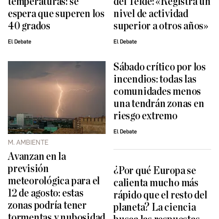
temperaturas: se
del Teide: «Registra un
espera que superen los
nivel de actividad
40 grados
superior a otros años»
El Debate
El Debate
Sábado crítico por los
incendios: todas las
comunidades menos
una tendrán zonas en
riesgo extremo
El Debate
M. AMBIENTE
Avanzan en la
previsión
¿Por qué Europa se
meteorológica para el
calienta mucho más
12 de agosto: estas
rápido que el resto del
zonas podría tener
planeta? La ciencia
tormentas y nubosidad