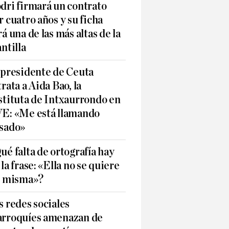
dri firmará un contrato
r cuatro años y su ficha
rá una de las más altas de la
antilla
 presidente de Ceuta
trata a Aida Bao, la
stituta de Intxaurrondo en
E: «Me está llamando
sado»
ué falta de ortografía hay
 la frase: «Ella no se quiere
í misma»?
s redes sociales
rroquíes amenazan de