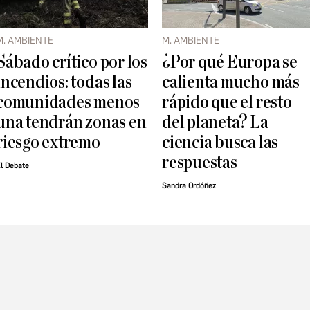
M. AMBIENTE
M. AMBIENTE
Sábado crítico por los
¿Por qué Europa se
incendios: todas las
calienta mucho más
comunidades menos
rápido que el resto
una tendrán zonas en
del planeta? La
riesgo extremo
ciencia busca las
respuestas
l Debate
Sandra Ordóñez