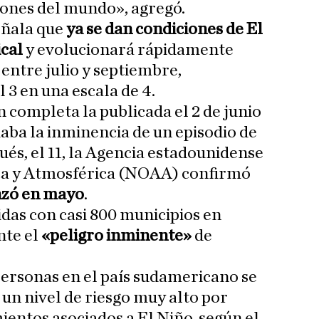
ones del mundo», agregó.
eñala que
ya se dan condiciones de El
ical
y evolucionará rápidamente
 entre julio y septiembre,
 3 en una escala de 4.
 completa la publicada el 2 de junio
ba la inminencia de un episodio de
ués, el 11, la Agencia estadounidense
ca y Atmosférica (NOAA) confirmó
zó en mayo
.
das con casi 800 municipios en
nte el
«peligro inminente»
de
personas en el país sudamericano se
un nivel de riesgo muy alto por
ientos asociados a El Niño, según el