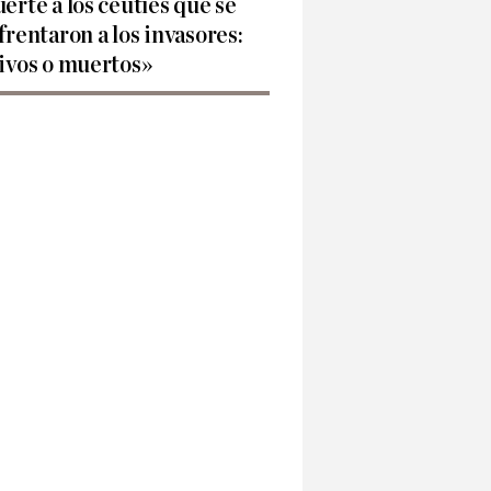
erte a los ceutíes que se
frentaron a los invasores:
ivos o muertos»