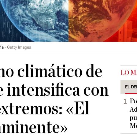
ña
Getty Images
o climático de
LO M
e intensifica con
EL DE
Po
extremos: «El
Ad
pu
inminente»
Me