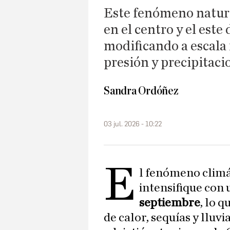
Este fenómeno natura
en el centro y el este 
modificando a escala 
presión y precipitaci
Sandra Ordóñez
03 jul. 2026 - 10:22
E
l fenómeno climát
intensifique con
septiembre
, lo 
de calor, sequías y lluv