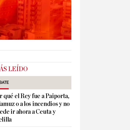
ÁS LEÍDO
BATE
r qué el Rey fue a Paiporta,
amuz o a los incendios y no
ede ir ahora a Ceuta y
lilla