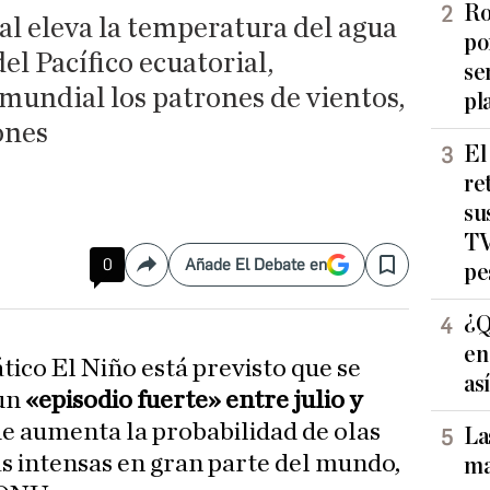
Ro
l eleva la temperatura del agua
po
del Pacífico ecuatorial,
se
mundial los patrones de vientos,
pl
ones
El
re
su
TV
0
Añade El Debate en
pe
Compartir
Save
¿Q
en
ico El Niño está previsto que se
as
 un
«episodio fuerte» entre julio y
que aumenta la probabilidad de olas
La
ias intensas en gran parte del mundo,
ma