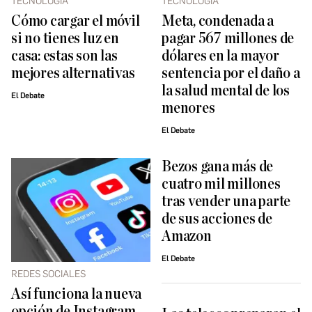
TECNOLOGÍA
TECNOLOGÍA
Cómo cargar el móvil
Meta, condenada a
si no tienes luz en
pagar 567 millones de
casa: estas son las
dólares en la mayor
mejores alternativas
sentencia por el daño a
la salud mental de los
El Debate
menores
El Debate
Bezos gana más de
cuatro mil millones
tras vender una parte
de sus acciones de
Amazon
El Debate
REDES SOCIALES
Así funciona la nueva
opción de Instagram