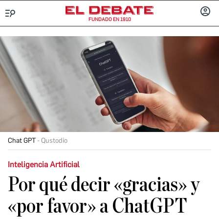
FUNDADO EN 1910
Menú
INICIA
SESIÓ
Chat GPT
Qustodio
Inteligencia Artificial
Por qué decir «gracias» y
«por favor» a ChatGPT