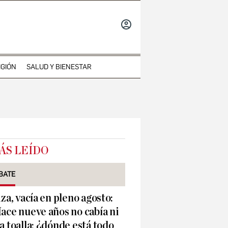
INICIAR
SESIÓN
IGIÓN
SALUD Y BIENESTAR
ÁS LEÍDO
BATE
iza, vacía en pleno agosto:
ace nueve años no cabía ni
a toalla; ¿dónde está todo