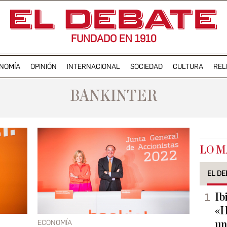
FUNDADO EN 1910
NOMÍA
OPINIÓN
INTERNACIONAL
SOCIEDAD
CULTURA
REL
BANKINTER
LO M
EL DE
Ib
«H
ECONOMÍA
un