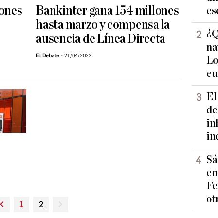
lones
Bankinter gana 154 millones
es
hasta marzo y compensa la
¿Q
ausencia de Línea Directa
na
El Debate
21/04/2022
Lo
eu
El
de
in
in
Sá
en
Fe
ot
1
2