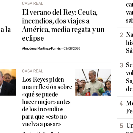
CASA REAL
ca
El verano del Rey: Ceuta,
va
incendios, dos viajes a
sa
a la
América, media regata y un
Na
eclipse
hi
Almudena Martínez-Fornés
03/08/2026
Sá
Se
CASA REAL
vo
Los Reyes piden
Sa
una reflexión sobre
de
«qué se puede
hacer mejor» antes
Mo
de los incendios
Fe
para que «esto no
vuelva a pasar»
Un