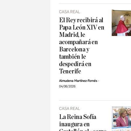
CASA REAL
El Rey recibirá al
Papa León XIV en
Madrid, le
acompañará en
Barcelona y
también le
despedirá en
Tenerife
Almudena Martínez-Fornés
04/06/2026
CASA REAL
La Reina Sofía
inaugura en