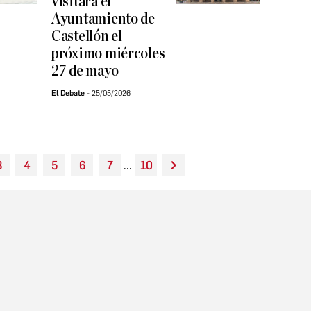
visitará el
Ayuntamiento de
Castellón el
próximo miércoles
27 de mayo
El Debate
25/05/2026
3
4
5
6
7
...
10