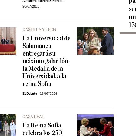
pa
Almudena Martínez-Fornés
26/07/2026
se
un
15
CASTILLA Y LEÓN
La Universidad de
Salamanca
entregará su
máximo galardón,
la Medalla de la
Universidad, a la
reina Sofía
El Debate
18/07/2026
CASA REAL
La Reina Sofía
celebra los 250