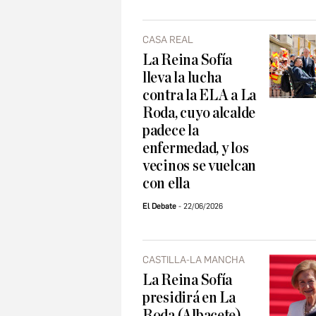
CASA REAL
La Reina Sofía
lleva la lucha
contra la ELA a La
Roda, cuyo alcalde
padece la
enfermedad, y los
vecinos se vuelcan
con ella
El Debate
22/06/2026
CASTILLA-LA MANCHA
La Reina Sofía
presidirá en La
Roda (Albacete)