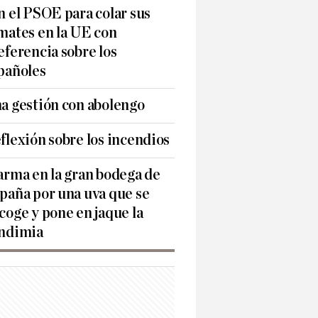
n el PSOE para colar sus
mates en la UE con
eferencia sobre los
pañoles
a gestión con abolengo
flexión sobre los incendios
arma en la gran bodega de
paña por una uva que se
coge y pone en jaque la
ndimia