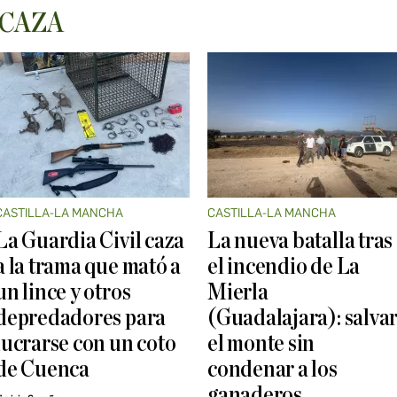
 CAZA
CASTILLA-LA MANCHA
CASTILLA-LA MANCHA
La Guardia Civil caza
La nueva batalla tras
a la trama que mató a
el incendio de La
un lince y otros
Mierla
depredadores para
(Guadalajara): salva
lucrarse con un coto
el monte sin
de Cuenca
condenar a los
ganaderos