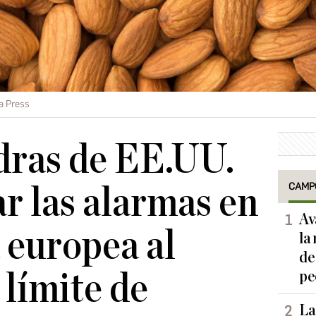
a Press
dras de EE.UU.
CAMP
ar las alarmas en
Av
a europea al
la
de
l límite de
pe
La