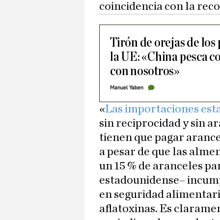
coincidencia con la rec
Tirón de orejas de los
la UE: «China pesca c
con nosotros»
Manuel Yaben
«
Las importaciones es
sin reciprocidad y sin 
tienen que pagar arance
a pesar de que las alme
un 15 % de aranceles pa
estadounidense– incump
en seguridad alimentar
aflatoxinas. Es clarame