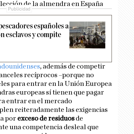
olección de la almendra en España
 pescadores españoles a
on esclavos y compite
tadounidenses
, además de competir
aranceles recíprocos –porque no
les para entrar en la Unión Europea
ndras europeas sí tienen que pagar
ra entrar en el mercado
len reiteradamente las exigencias
ia por
exceso de residuos
de
nte una competencia desleal que