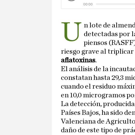
U
n lote de almen
detectadas por l
piensos (RASFF)
riesgo grave al triplica
aflatoxinas
.
El análisis de la incauta
constatan hasta 29,3 mi
cuando el residuo máxim
en 10,0 microgramos por
La detección, producida
Países Bajos, ha sido de
Valenciana de Agriculto
daño de este tipo de prá