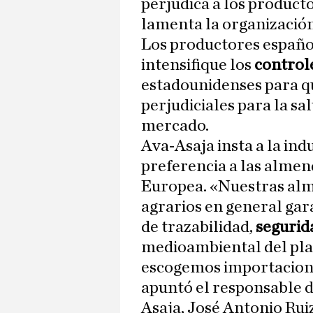
perjudica a los produc
lamenta la organización
Los productores españo
intensifique los
control
estadounidenses para q
perjudiciales para la sa
mercado.
Ava-Asaja insta a la ind
preferencia a las almen
Europea. «Nuestras alm
agrarios en general gar
de trazabilidad,
segurid
medioambiental del plan
escogemos importacione
apuntó el responsable de
Asaja, José Antonio Ruiz