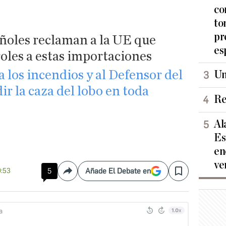
co
to
pr
ñoles reclaman a la UE que
es
roles a estas importaciones
a los incendios y al Defensor del
Un
r la caza del lobo en toda
Re
Al
Es
en
ve
9:53
5
Añade El Debate en
Compartir
Save