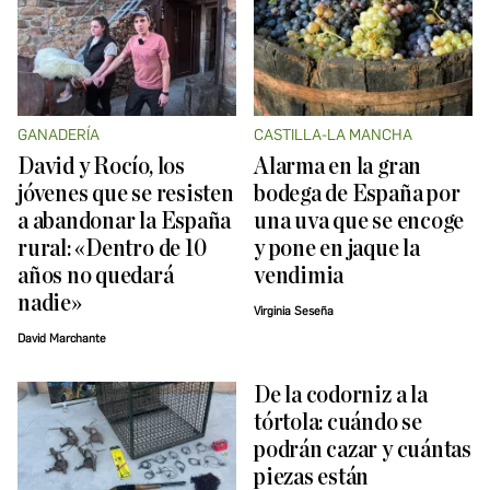
GANADERÍA
CASTILLA-LA MANCHA
David y Rocío, los
Alarma en la gran
jóvenes que se resisten
bodega de España por
a abandonar la España
una uva que se encoge
rural: «Dentro de 10
y pone en jaque la
años no quedará
vendimia
nadie»
Virginia Seseña
David Marchante
De la codorniz a la
tórtola: cuándo se
podrán cazar y cuántas
piezas están