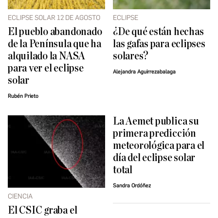
ECLIPSE SOLAR 12 DE AGOSTO
ECLIPSE
El pueblo abandonado
¿De qué están hechas
de la Península que ha
las gafas para eclipses
alquilado la NASA
solares?
para ver el eclipse
Alejandra Aguirrezabalaga
solar
Rubén Prieto
La Aemet publica su
primera predicción
meteorológica para el
día del eclipse solar
total
Sandra Ordóñez
CIENCIA
El CSIC graba el