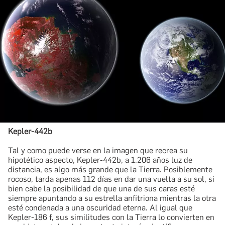
Kepler-442b
​Tal y como puede verse en la imagen que recrea su
hipotético aspecto, Kepler-442b, a 1.206 años luz de
distancia, es algo más grande que la Tierra. Posiblemente
rocoso, tarda apenas 112 días en dar una vuelta a su sol, si
bien cabe la posibilidad de que una de sus caras esté
siempre apuntando a su estrella anfitriona mientras la otra
esté condenada a una oscuridad eterna. Al igual que
Kepler-186 f, sus similitudes con la Tierra lo convierten en