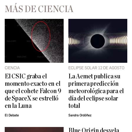
MÁS DE CIENCIA
CIENCIA
ECLIPSE SOLAR 12 DE AGOSTO
El CSIC graba el
La Aemet publica su
momento exacto en el
primera predicción
que el cohete Falcon 9
meteorológica para el
de SpaceX se estrelló
día del eclipse solar
en la Luna
total
El Debate
Sandra Ordóñez
Blue Origin desvela