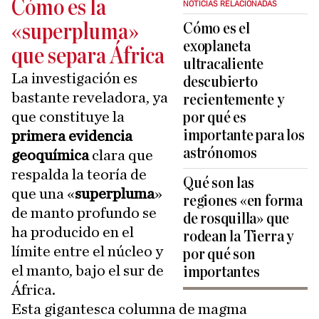
Cómo es la
NOTICIAS RELACIONADAS
«superpluma»
Cómo es el
exoplaneta
que separa África
ultracaliente
La investigación es
descubierto
bastante reveladora, ya
recientemente y
que constituye la
por qué es
importante para los
primera evidencia
astrónomos
geoquímica
clara que
respalda la teoría de
Qué son las
que una «
superpluma
»
regiones «en forma
de manto profundo se
de rosquilla» que
ha producido en el
rodean la Tierra y
límite entre el núcleo y
por qué son
el manto, bajo el sur de
importantes
África.
Esta gigantesca columna de magma