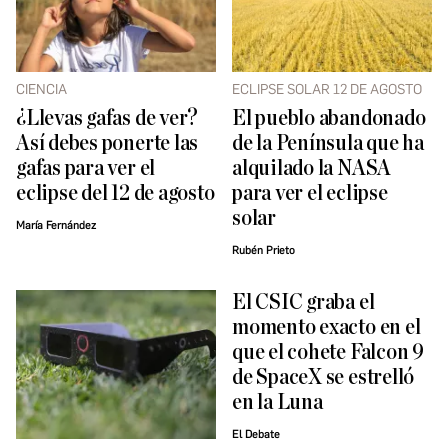
CIENCIA
ECLIPSE SOLAR 12 DE AGOSTO
¿Llevas gafas de ver?
El pueblo abandonado
Así debes ponerte las
de la Península que ha
gafas para ver el
alquilado la NASA
eclipse del 12 de agosto
para ver el eclipse
solar
María Fernández
Rubén Prieto
El CSIC graba el
momento exacto en el
que el cohete Falcon 9
de SpaceX se estrelló
en la Luna
El Debate