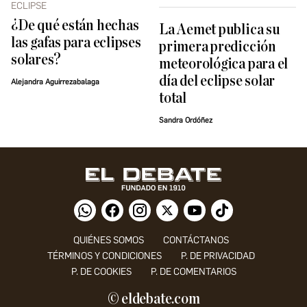
ECLIPSE
¿De qué están hechas
La Aemet publica su
las gafas para eclipses
primera predicción
solares?
meteorológica para el
día del eclipse solar
Alejandra Aguirrezabalaga
total
Sandra Ordóñez
QUIÉNES SOMOS
CONTÁCTANOS
TÉRMINOS Y CONDICIONES
P. DE PRIVACIDAD
P. DE COOKIES
P. DE COMENTARIOS
© eldebate.com