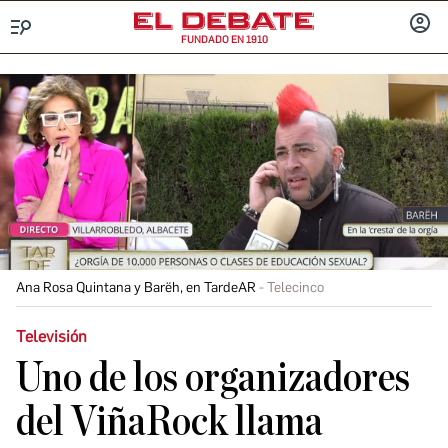
FUNDADO EN 1910
Menú
INICIA
SESIÓ
Ana Rosa Quintana y Barëh, en TardeAR
Telecinco
Televisión
Uno de los organizadores
del ViñaRock llama