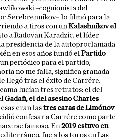
awlikowski –coguionista del
or Serebrennikov– lo filmó para la
riendo a tiros con un
Kalashnikov el
to a Radovan Karadzic, el líder
la presidencia de la autoproclamada
ién en esos años fundó el
Partido
 un periódico para el partido,
oria no me falla, significa granada
e llegó tras el éxito de Carrére.
cama lucían tres retratos: el del
 Gadafi, el del asesino Charles
 esas eran las
tres caras de Limónov
cidió confesar a Carrére como parte
 hacerse famoso. En
2019 estuvo en
editerráneo, fue a los toros en Las