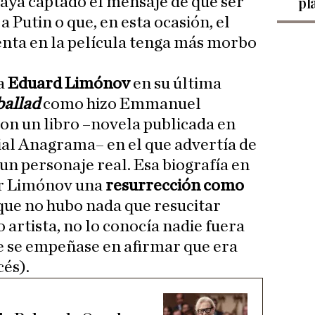
aya captado el mensaje de que ser
pl
a Putin o que, en esta ocasión, el
enta en la película tenga más morbo
a
Eduard Limónov
en su última
ballad
como hizo Emmanuel
con un libro –novela publicada en
rial Anagrama– en el que advertía de
un personaje real. Esa biografía en
or Limónov una
resurrección como
 que no hubo nada que resucitar
artista, no lo conocía nadie fuera
e se empeñase en afirmar que era
cés).