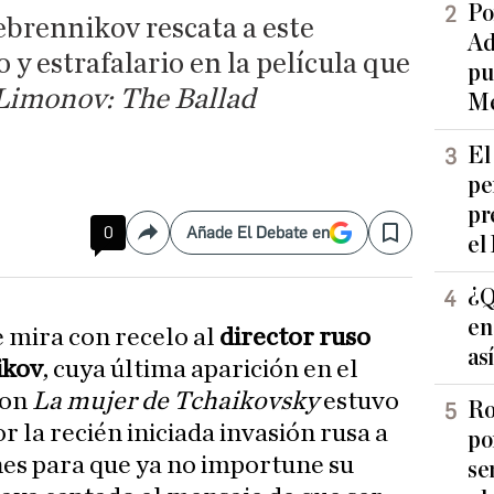
Po
rebrennikov rescata a este
Ad
 y estrafalario en la película que
pu
Limonov: The Ballad
Me
El
pe
pr
0
Añade El Debate en
Compartir
Save
el
¿Q
en
e mira con recelo al
director ruso
as
ikov
, cuya última aparición en el
con
La mujer de Tchaikovsky
estuvo
Ro
 la recién iniciada invasión rusa a
po
nes para que ya no importune su
se