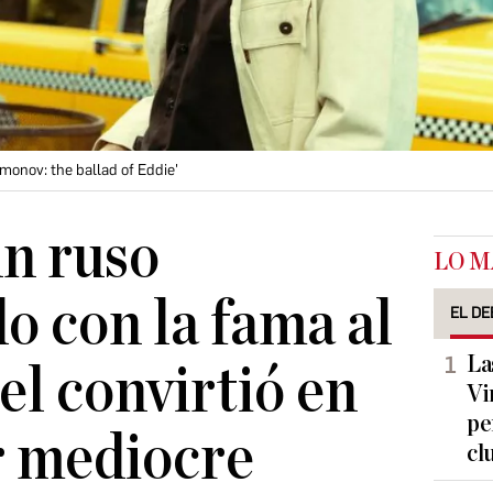
imonov: the ballad of Eddie'
n ruso
LO M
o con la fama al
EL DE
La
el convirtió en
Vi
pe
r mediocre
cl