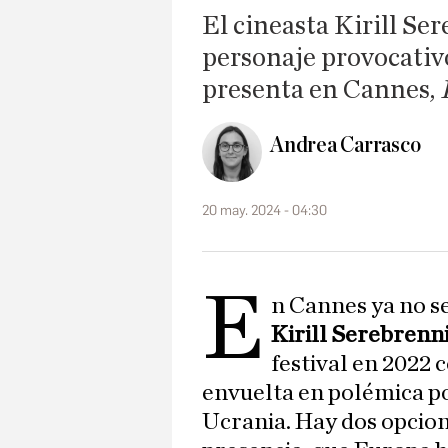
El cineasta Kirill Se
personaje provocativo
presenta en Cannes,
Andrea Carrasco
20 may. 2024 - 04:30
E
n Cannes ya no s
Kirill Serebrenn
festival en 2022 
envuelta en polémica por
Ucrania. Hay dos opcio