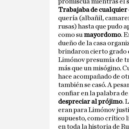
promiscua mientras él 
Trabajaba de cualquier
quería (albañil, camare
rusas) hasta que pudo a
como su
mayordomo
. 
dueño de la casa organiz
brindaron cierto grado 
Limónov presumía de tra
más que un misógino. Cu
hace acompañado de otr
también se casó. A pesa
confiar en la palabra d
despreciar al prójimo
. 
eran para Limónov justif
supuesto, como crítico l
en toda la historia de R