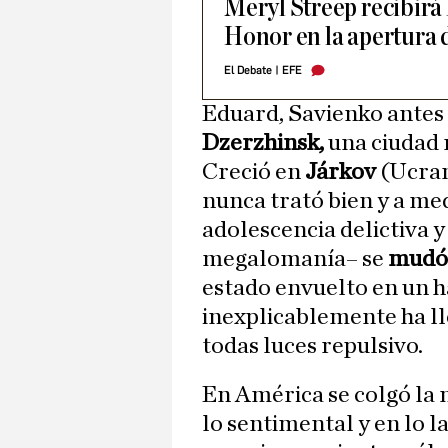
Meryl Streep recibirá
Honor en la apertura 
El Debate
|
EFE
Eduard, Savienko antes
Dzerzhinsk,
una ciudad 
Creció en
Járkov
(Ucrani
nunca trató bien y a med
adolescencia delictiva 
megalomanía– se
mudó 
estado envuelto en un 
inexplicablemente ha ll
todas luces repulsivo.
En América se colgó la 
lo sentimental y en lo l