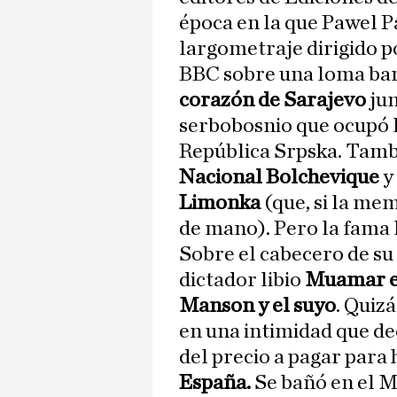
época en la que Pawel P
largometraje dirigido p
BBC sobre una loma bar
corazón de Sarajevo
jun
serbobosnio que ocupó 
República Srpska. Tamb
Nacional Bolchevique
y
Limonka
(que, si la mem
de mano). Pero la fama l
Sobre el cabecero de su 
dictador libio
Muamar el
Manson y el suyo
. Quizá
en una intimidad que de
del precio a pagar para
España.
Se bañó en el M