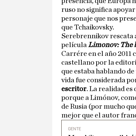
presencia, que Europa h
ruso no significa apoyar 
personaje que nos pres
que Tchaikovsky.
Serebrennikov rescata 
película
Limonov: The 
Carrére en el año 2011 
castellano por la edito
que estaba hablando de 
vida fue considerada p
escritor
. La realidad es
porque a Limónov, como 
de Rusia (por mucho qu
mejor que el autor fran
GENTE