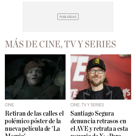
MÁS DE CINE, TV Y SERIES
CINE
CINE, TV Y SERIES
Retiran de las calles el
Santiago Segura
polémico póster de la
denuncia retrasos en
nueva película de 'La
el AVE y retrata a esta