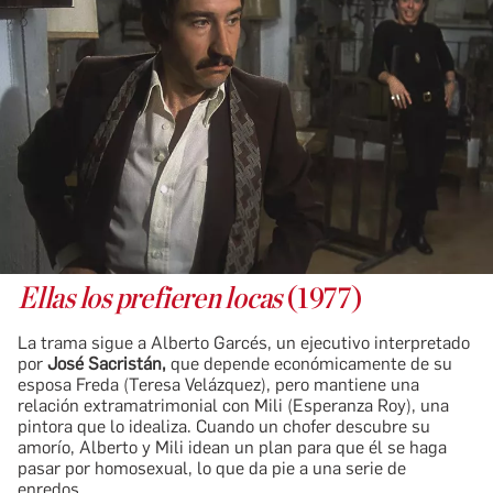
Ellas los prefieren locas
(1977)
La trama sigue a Alberto Garcés, un ejecutivo interpretado
por
José Sacristán,
que depende económicamente de su
esposa Freda (Teresa Velázquez), pero mantiene una
relación extramatrimonial con Mili (Esperanza Roy), una
pintora que lo idealiza. Cuando un chofer descubre su
amorío, Alberto y Mili idean un plan para que él se haga
pasar por homosexual, lo que da pie a una serie de
enredos.