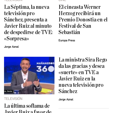
La Séptima, la nueva
El cineasta Werner
televisión pro
Herzog recibirá un
Sánchez, presenta a
Premio Donostia en el
Javier Ruiz al minuto
Festival de San
de despedirse de TVE:
Sebastián
«Sorpresa»
Europa Press
Jorge Aznal
La ministra Sira Rego
da las gracias y desea
«suerte» en TVE a
Javier Ruiz en la
nueva televisión pro
Sánchez
TELEVISIÓN
Jorge Aznal
La última soflama de
Javier Ruiz a favor de