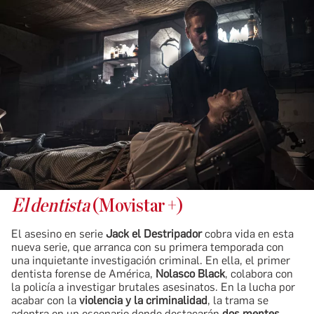
El dentista
(Movistar +)
El asesino en serie
Jack el Destripador
cobra vida en esta
nueva serie, que arranca con su primera temporada con
una inquietante investigación criminal. En ella, el primer
dentista forense de América,
Nolasco Black
, colabora con
la policía a investigar brutales asesinatos. En la lucha por
acabar con la
violencia y la criminalidad
, la trama se
adentra en un escenario donde destacarán
dos mentes