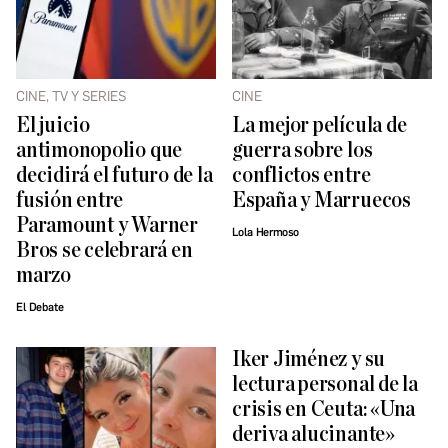
CINE, TV Y SERIES
CINE
El juicio
La mejor película de
antimonopolio que
guerra sobre los
decidirá el futuro de la
conflictos entre
fusión entre
España y Marruecos
Paramount y Warner
Lola Hermoso
Bros se celebrará en
marzo
El Debate
Iker Jiménez y su
lectura personal de la
crisis en Ceuta: «Una
deriva alucinante»