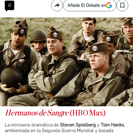
0
Añade El Debate en
Compartir
Save
Hermanos de Sangre
(HBO Max)
La miniserie dramática de
Steven Spielberg
y
Tom Hanks
,
ambientada en la Segunda Guerra Mundial y basada