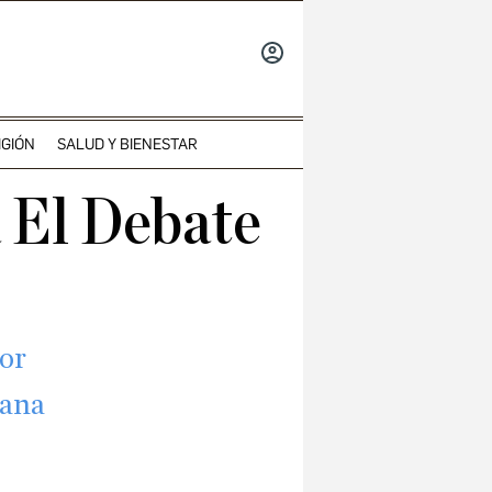
INICIAR
SESIÓN
IGIÓN
SALUD Y BIENESTAR
a El Debate
ior
mana