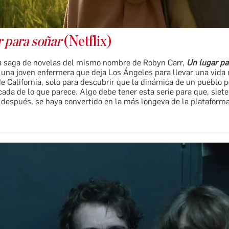
r para soñar
(Netflix)
a saga de novelas del mismo nombre de Robyn Carr,
Un lugar pa
 una joven enfermera que deja Los Ángeles para llevar una vida
de California, solo para descubrir que la dinámica de un pueblo 
da de lo que parece. Algo debe tener esta serie para que, siete
después, se haya convertido en la más longeva de la plataforma