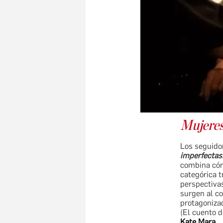
Mujeres
Los seguido
imperfectas
combina cóm
categórica t
perspectiva
surgen al c
protagoniza
(El cuento d
Kate Mara