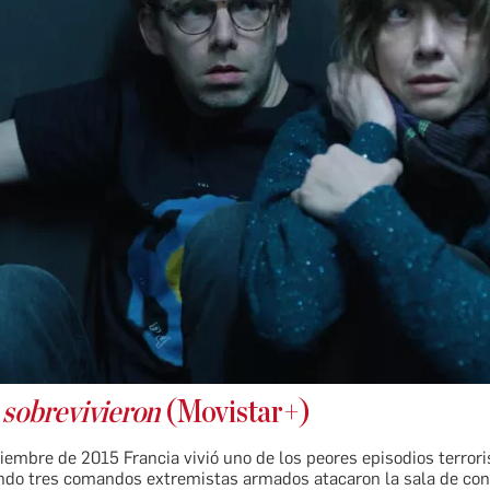
 sobrevivieron
(Movistar+)
iembre de 2015 Francia vivió uno de los peores episodios terrori
ando tres comandos extremistas armados atacaron la sala de con