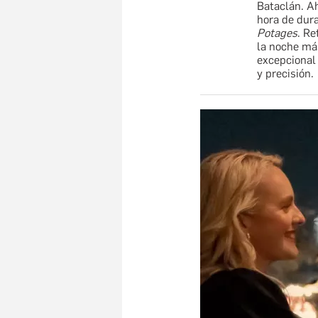
Bataclán. Ah
hora de dura
Potages
. Re
la noche más
excepcional 
y precisión.