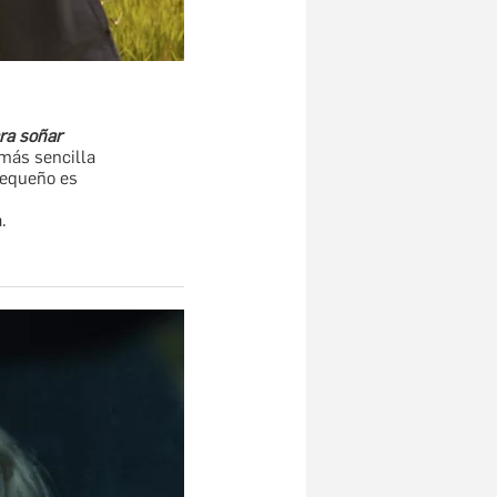
ra soñar
 más sencilla
pequeño es
.