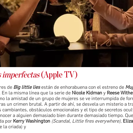
 imperfectas
(Apple TV)
res de
Big little lies
están de enhorabuena con el estreno de
Muj
. En la misma línea que la serie de
Nicole Kidman
y
Reese Withe
o la amistad de un grupo de mujeres se ve interrumpida de fo
ras un crimen brutal. A partir de ahí, se desvela un misterio a t
s cambiantes, obstáculos emocionales y el tipo de secretos ocul
onocer a alguien demasiado bien durante demasiado tiempo. Que
da por
Kerry Washington
(Scandal, Little fires everywhere),
Eliz
e la criada) y