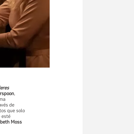
eres
rspoon
,
rma
ravés de
tos que solo
 esté
abeth Moss