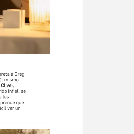
preta a Greg
 él mismo
 Clive
),
do infiel, se
e las
orprende que
ícil ver un