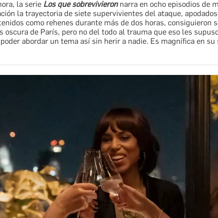
ora, la serie
Los que sobrevivieron
narra en ocho episodios de 
ción la trayectoria de siete supervivientes del ataque, apodad
tenidos como rehenes durante más de dos horas, consiguieron so
 oscura de París, pero no del todo al trauma que eso les supuso
poder abordar un tema así sin herir a nadie. Es magnífica en su 