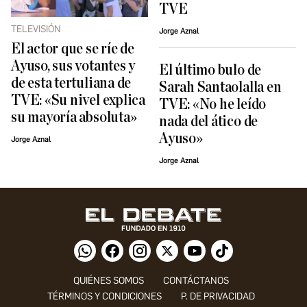
TVE
TELEVISIÓN
Jorge Aznal
El actor que se ríe de
Ayuso, sus votantes y
El último bulo de
de esta tertuliana de
Sarah Santaolalla en
TVE: «Su nivel explica
TVE: «No he leído
su mayoría absoluta»
nada del ático de
Ayuso»
Jorge Aznal
Jorge Aznal
QUIÉNES SOMOS
CONTÁCTANOS
TÉRMINOS Y CONDICIONES
P. DE PRIVACIDAD