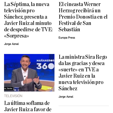
La Séptima, la nueva
El cineasta Werner
televisión pro
Herzog recibirá un
Sánchez, presenta a
Premio Donostia en el
Javier Ruiz al minuto
Festival de San
de despedirse de TVE:
Sebastián
«Sorpresa»
Europa Press
Jorge Aznal
La ministra Sira Rego
da las gracias y desea
«suerte» en TVE a
Javier Ruiz en la
nueva televisión pro
Sánchez
TELEVISIÓN
Jorge Aznal
La última soflama de
Javier Ruiz a favor de