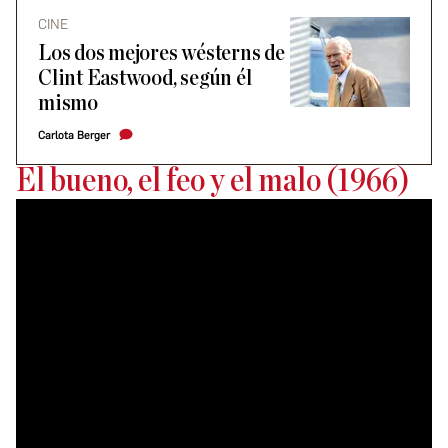
CINE
Los dos mejores wésterns de
Clint Eastwood, según él
mismo
Carlota Berger
El bueno, el feo y el malo (1966)