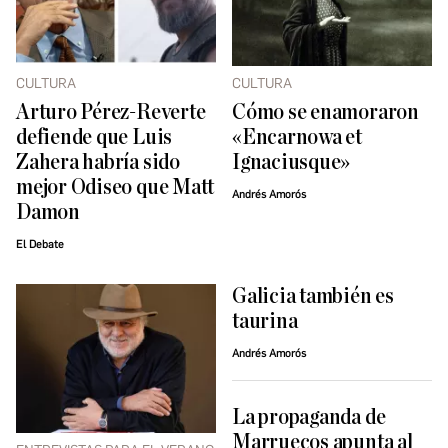
CULTURA
CULTURA
Arturo Pérez-Reverte
Cómo se enamoraron
defiende que Luis
«Encarnowa et
Zahera habría sido
Ignaciusque»
mejor Odiseo que Matt
Andrés Amorós
Damon
El Debate
Galicia también es
taurina
Andrés Amorós
La propaganda de
Marruecos apunta al