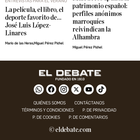
ENTREVISTAS PARA EL VERANO
patrimonio español:
La película, el libro, el
perfiles anónimos
deporte favorito de…
marroquíes
José Luis López-
reivindican la
Linares
Alhambra
Mario de las Heras,Miguel Pérez Pichel
Miguel Pérez Pichel
QUIÉNES SOMOS
CONTÁCTANOS
TÉRMINOS Y CONDICIONES
P. DE PRIVACIDAD
P. DE COOKIES
P. DE COMENTARIOS
© eldebate.com