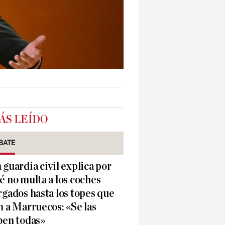
ÁS LEÍDO
BATE
 guardia civil explica por
é no multa a los coches
rgados hasta los topes que
n a Marruecos: «Se las
ben todas»