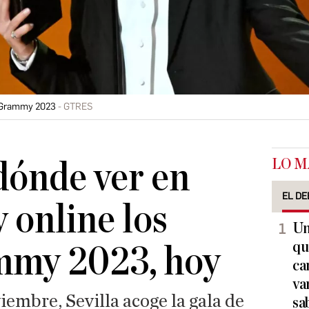
s Grammy 2023
GTRES
LO M
dónde ver en
EL DE
y online los
Un
qu
mmy 2023, hoy
ca
va
iembre, Sevilla acoge la gala de
sa