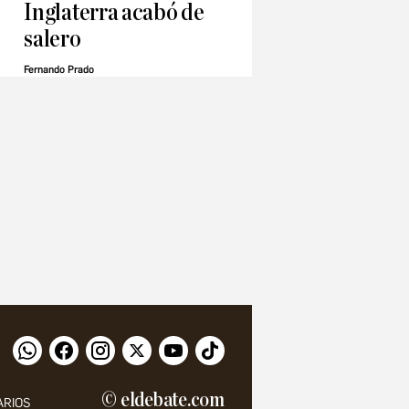
Inglaterra acabó de
salero
Fernando Prado
© eldebate.com
ARIOS