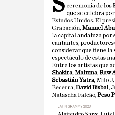
S
ceremonia de los
que se celebra por
Estados Unidos. El pres
Grabación,
Manuel Abu
la capital andaluza por 
cantantes, productores»
considerar que tiene la
espectáculo de estas ma
Entre los artistas que a
Shakira
,
Maluma
,
Raw A
Sebastián Yatra
, Milo J
Becerra,
David Bisbal
, 
Natascha Falcão,
Peso 
LATIN GRAMMY 2023
Alejandro Sanz, Luis 