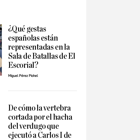
¿Qué gestas
españolas están
representadas en la
Sala de Batallas de El
Escorial?
Miguel Pérez Pichel
De cómo la vertebra
cortada por el hacha
ó
del verdugo que
d
ejecutó a Carlos I de