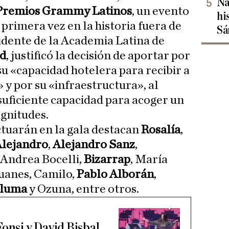
Na
Premios Grammy Latinos
, un evento
hi
 primera vez en la historia fuera de
Sá
idente de la Academia Latina de
d
, justificó la decisión de aportar por
su «capacidad hotelera para recibir a
 y por su «infraestructura», al
 suficiente capacidad para acoger un
gnitudes.
ctuarán en la gala destacan
Rosalía
,
lejandro
,
Alejandro Sanz
,
, Andrea Bocelli,
Bizarrap
, María
Juanes, Camilo,
Pablo Alborán
,
Pluma
y Ozuna, entre otros.
Fonsi y David Bisbal