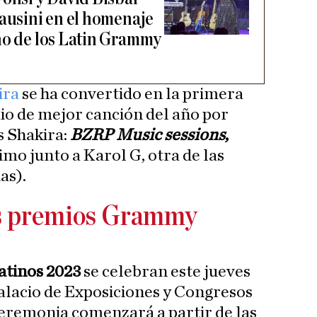
Pausini en el homenaje
ño de los Latin Grammy
ira
se ha convertido en la primera
mio de mejor canción del año por
s Shakira:
BZRP Music sessions
,
timo junto a Karol G, otra de las
as).
s premios Grammy
tinos 2023
se celebran este jueves
alacio de Exposiciones y Congresos
ceremonia comenzará a partir de las