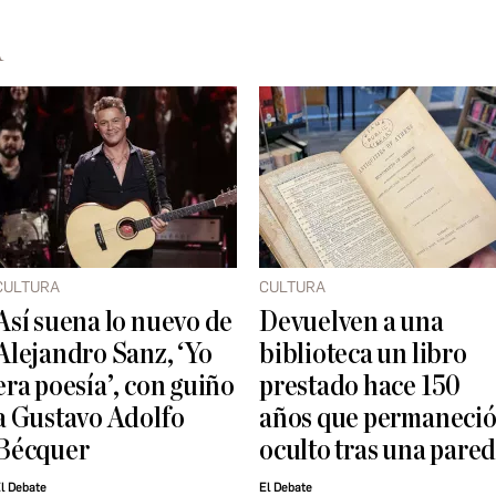
A
CULTURA
CULTURA
Así suena lo nuevo de
Devuelven a una
Alejandro Sanz, ‘Yo
biblioteca un libro
era poesía’, con guiño
prestado hace 150
a Gustavo Adolfo
años que permaneci
Bécquer
oculto tras una pare
l Debate
El Debate