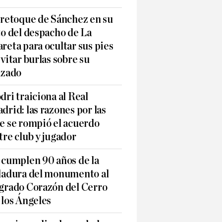
 retoque de Sánchez en su
to del despacho de La
reta para ocultar sus pies
evitar burlas sobre su
lzado
dri traiciona al Real
drid: las razones por las
e se rompió el acuerdo
tre club y jugador
 cumplen 90 años de la
ladura del monumento al
grado Corazón del Cerro
 los Ángeles