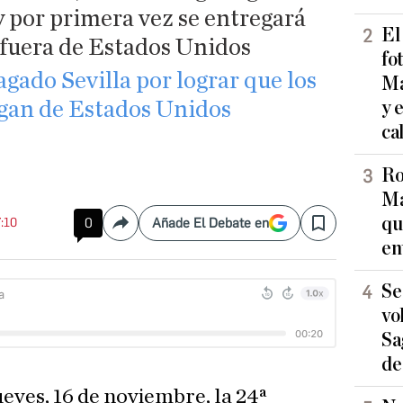
 por primera vez se entregará
El
fuera de Estados Unidos
fo
agado Sevilla por lograr que los
Ma
gan de Estados Unidos
y 
ca
Ro
Ma
qu
7:10
0
Añade El Debate en
Compartir
Save
en
Se
vo
Sa
de
ueves, 16 de noviembre, la 24ª