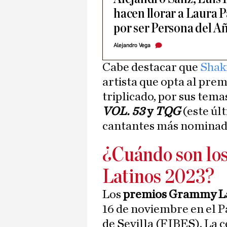
hacen llorar a Laura 
por ser Persona del A
Alejandro Vega
Cabe destacar que
Shak
artista que opta al pre
triplicado, por sus tema
VOL. 53
y
TQG
(este úl
cantantes más nominad
¿Cuándo son lo
Latinos 2023?
Los
premios Grammy La
16 de noviembre en el P
de Sevilla (FIBES). La 