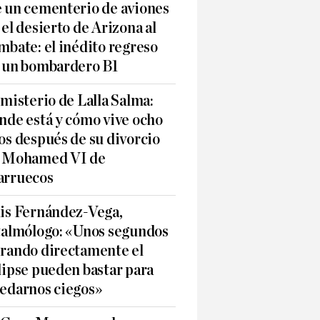
 un cementerio de aviones
 el desierto de Arizona al
mbate: el inédito regreso
 un bombardero B1
 misterio de Lalla Salma:
nde está y cómo vive ocho
os después de su divorcio
 Mohamed VI de
rruecos
is Fernández-Vega,
talmólogo: «Unos segundos
rando directamente el
lipse pueden bastar para
edarnos ciegos»