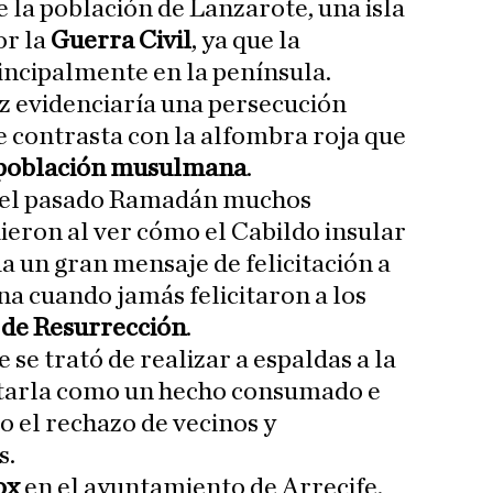
e la población de Lanzarote, una isla
or la
Guerra Civil
, ya que la
incipalmente en la península.
uz evidenciaría una persecución
e contrasta con la alfombra roja que
población musulmana
.
e el pasado Ramadán muchos
ieron al ver cómo el Cabildo insular
a un gran mensaje de felicitación a
 cuando jamás felicitaron a los
 de Resurrección
.
ue se trató de realizar a espaldas a la
tarla como un hecho consumado e
do el rechazo de vecinos y
s.
ox
en el ayuntamiento de Arrecife,