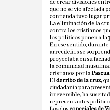
de crear divisiones entr
que no se vio afectada p
contienda tuvo lugar pr
La eliminación de la cr
contra los cristianos qu
los políticos ponen a la
En ese sentido, durant
arrecifeños se sorprend
proyectaba en su fachad
la comunidad musulmana
cristianos por la
Pascua
El
derribo de la cruz
, q
ciudadanía para presen
irreversible, ha suscita
representantes político
Los dos
concejales de V