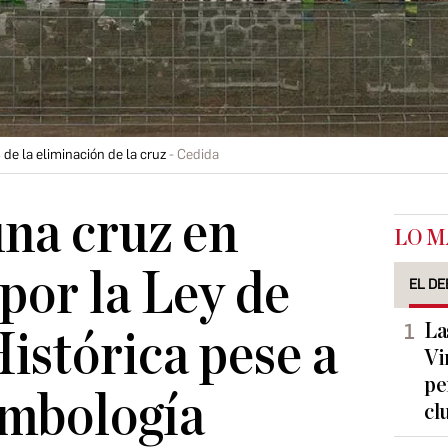
de la eliminación de la cruz
Cedida
na cruz en
LO M
por la Ley de
EL DE
La
stórica pese a
Vi
pe
imbología
cl