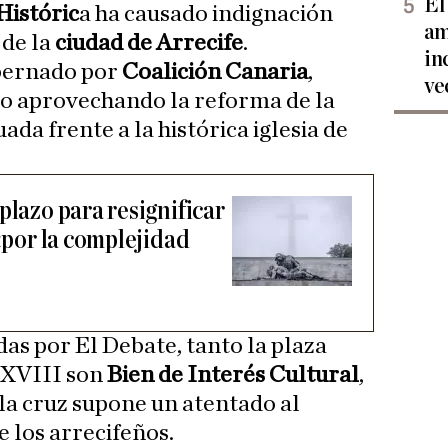
El
Históric
a ha causado indignación
am
 de la
ciudad de Arrecife
.
in
obernado por
Coalición Canaria
,
ve
ano aprovechando la reforma de la
ada frente a la histórica iglesia de
plazo para resignificar
 «por la complejidad
as por El Debate, tanto la plaza
o XVIII son
Bien de Interés Cultural
,
 la cruz supone un atentado al
e los arrecifeños.