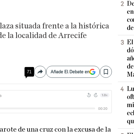
De
en
co
laza situada frente a la histórica
de
de la localidad de Arrecife
El
dó
añ
de
71
Añade El Debate en
Ma
Compartir
Save
Lu
of
mi
ec
qu
arote de una cruz con la excusa de la