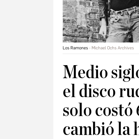
Los Ramones
Michael Ochs Archives
Medio sigl
el disco r
solo costó
cambió la h