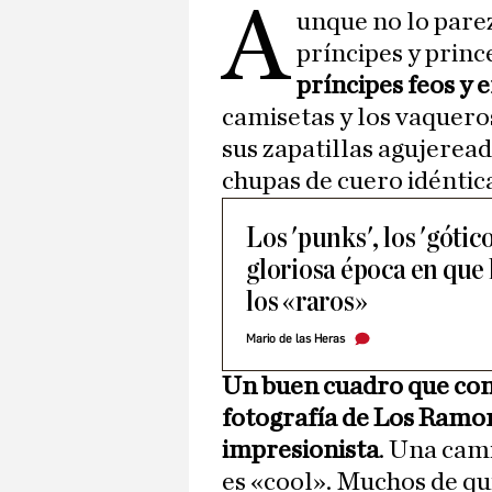
A
unque no lo parez
príncipes y princ
príncipes feos y
camisetas y los vaqueros
sus zapatillas agujereada
chupas de cuero idéntic
Los 'punks', los 'gótico
gloriosa época en que
los «raros»
Mario de las Heras
Un buen cuadro que con 
fotografía de Los Ramo
impresionista
. Una cam
es «cool». Muchos de qui