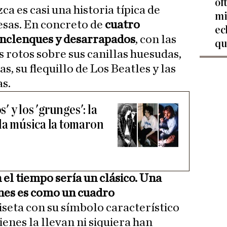
of
ca es casi una historia típica de
mi
esas. En concreto de
cuatro
ec
 enclenques y desarrapados
, con las
qu
 rotos sobre sus canillas huesudas,
s, su flequillo de Los Beatles y las
as.
s' y los 'grunges': la
 la música la tomaron
el tiempo sería un clásico. Una
nes es como un cuadro
iseta con su símbolo característico
enes la llevan ni siquiera han