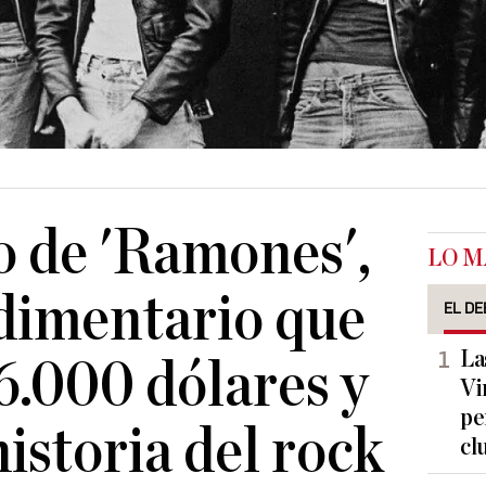
o de 'Ramones',
LO M
udimentario que
EL DE
La
 6.000 dólares y
Vi
pe
istoria del rock
cl