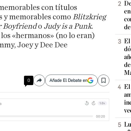
De
memorables con títulos
en
os y memorables como
Blitzkrieg
co
 Boyfriend
o
Judy is a Punk
.
de
 los «hermanos» (no lo eran)
El
my, Joey y Dee Dee
dó
añ
de
Ma
0
Añade El Debate en
Compartir
Save
El
am
in
ve
Lu