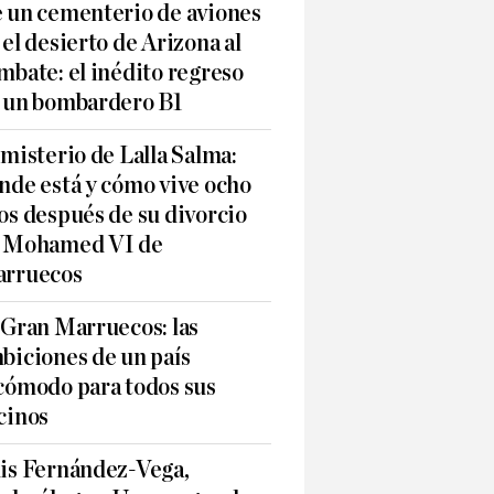
 un cementerio de aviones
 el desierto de Arizona al
mbate: el inédito regreso
 un bombardero B1
 misterio de Lalla Salma:
nde está y cómo vive ocho
os después de su divorcio
 Mohamed VI de
rruecos
 Gran Marruecos: las
biciones de un país
cómodo para todos sus
cinos
is Fernández-Vega,