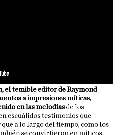
h, el temible editor de Raymond
cuentos a impresiones míticas,
enido en las melodías
de los
en escuálidos testimonios que
 que a lo largo del tiempo, como los
mbién se convirtieron en míticos.