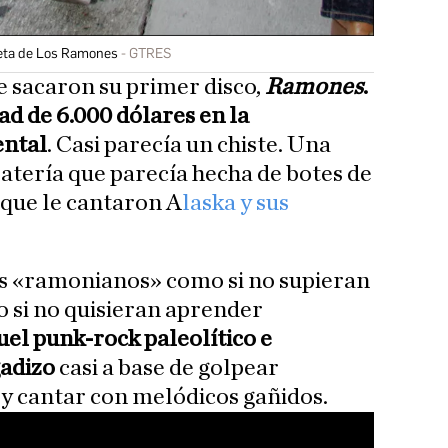
seta de Los Ramones
GTRES
 sacaron su primer disco,
Ramones
.
dad de 6.000 dólares en la
ental
. Casi parecía un chiste. Una
batería que parecía hecha de botes de
 que le cantaron A
laska y sus
es «ramonianos» como si no supieran
o si no quisieran aprender
uel punk-rock paleolítico e
adizo
casi a base de golpear
 y cantar con melódicos gañidos.