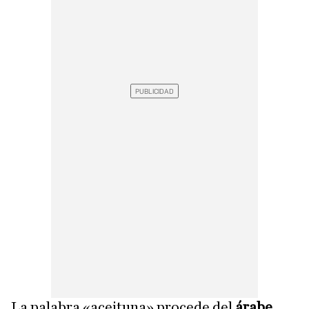
La palabra «aceituna» procede del
árabe