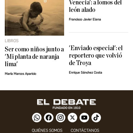
Venecia': a lomos del
león alado
Francisco Javier Elena
LIBROS
'Enviado especial': el
Ser como niños junto a
reportero que volvió
'Mi planta de naranja
de Troya
lima'
Enrique Sánchez Costa
María Marcos Aparicio
QUIÉNES SOMOS
CONTÁCTANOS