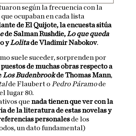
tuaron según la frecuencia con la
r que ocupaban en cada lista
ante de El Quijote, la encuesta sitúa
he
de Salman Rushdie,
Lo que queda
ro y
Lolita
de Vladimir Nabokov
.
omo suele suceder, sorprenden por
 puestos de muchas obras respecto a
e
Los Budenbrook
de Thomas Mann
,
tal
de Flaubert o
Pedro Páramo
de
l lugar 80.
ativos que
nada tienen que ver con la
ia de la literatura de estas novelas y
referencias personales
de los
todos, un dato fundamental)