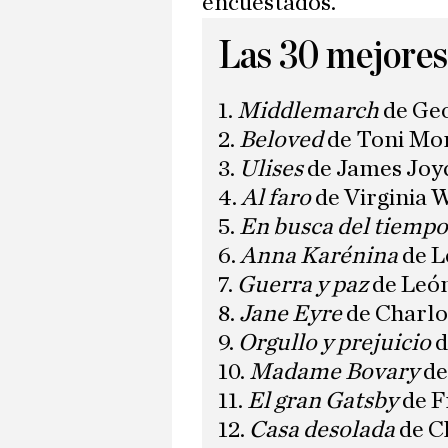
encuestados.
Las 30 mejores 
1.
Middlemarch
de Geo
2.
Beloved
de Toni Mo
3.
Ulises
de James Joy
4.
Al faro
de Virginia 
5.
En busca del tiempo
6.
Anna Karénina
de L
7.
Guerra y paz
de León
8.
Jane Eyre
de Charlo
9.
Orgullo y prejuicio
d
10.
Madame Bovary
de
11.
El gran Gatsby
de F
12.
Casa desolada
de C