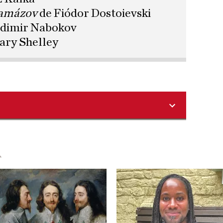
ramázov
de Fiódor Dostoievski
adimir Nabokov
ary Shelley
A