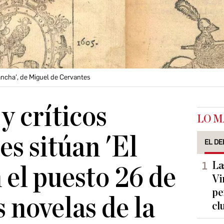
Mancha', de Miguel de Cervantes
y críticos
LO M
es sitúan 'El
EL DE
La
 el puesto 26 de
Vi
pe
 novelas de la
cl