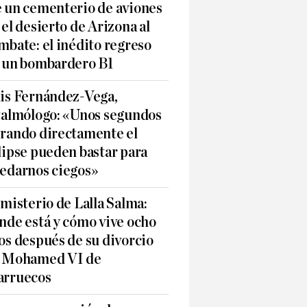
 un cementerio de aviones
 el desierto de Arizona al
mbate: el inédito regreso
 un bombardero B1
is Fernández-Vega,
talmólogo: «Unos segundos
rando directamente el
lipse pueden bastar para
edarnos ciegos»
 misterio de Lalla Salma:
nde está y cómo vive ocho
os después de su divorcio
 Mohamed VI de
rruecos