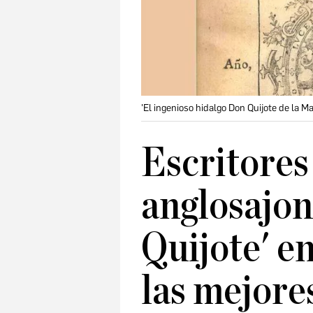
'El ingenioso hidalgo Don Quijote de la 
Escritores 
anglosajon
Quijote' en
las mejores