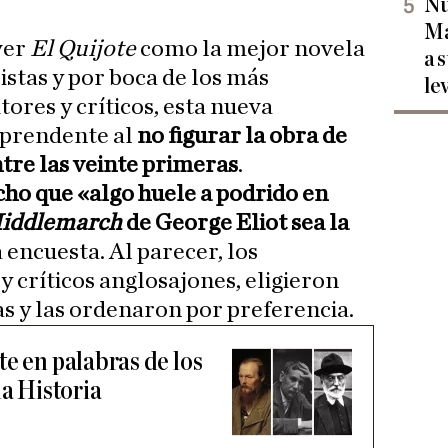
Nu
Ma
ver
El Quijote
como la mejor novela
a 
listas y por boca de los más
le
tores y críticos, esta nueva
rprendente al
no figurar la obra de
ntre las veinte primeras
.
ho que «algo huele a podrido en
iddlemarch
de George Eliot sea la
 encuesta. Al parecer, los
y críticos anglosajones, eligieron
as y las ordenaron por preferencia.
e en palabras de los
la Historia