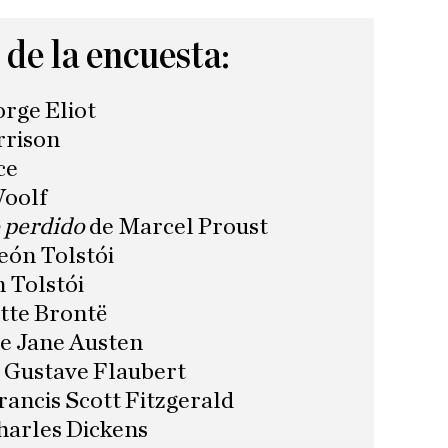
de la encuesta:
rge Eliot
rrison
ce
Woolf
 perdido
de Marcel Proust
eón Tolstói
 Tolstói
tte Brontë
e Jane Austen
 Gustave Flaubert
rancis Scott Fitzgerald
harles Dickens