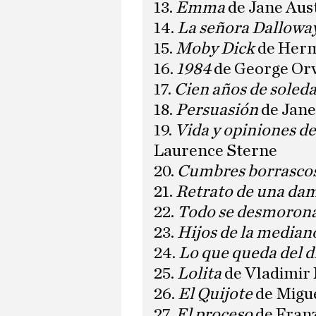
13.
Emma
de Jane Aus
14.
La señora Dallowa
15.
Moby Dick
de Herm
16.
1984
de George Or
17.
Cien años de soled
18.
Persuasión
de Jane
19.
Vida y opiniones d
Laurence Sterne
20.
Cumbres borrasco
21.
Retrato de una da
22.
Todo se desmoron
23.
Hijos de la media
24.
Lo que queda del d
25.
Lolita
de Vladimir
26.
El Quijote
de Migue
27.
El proceso
de Fran