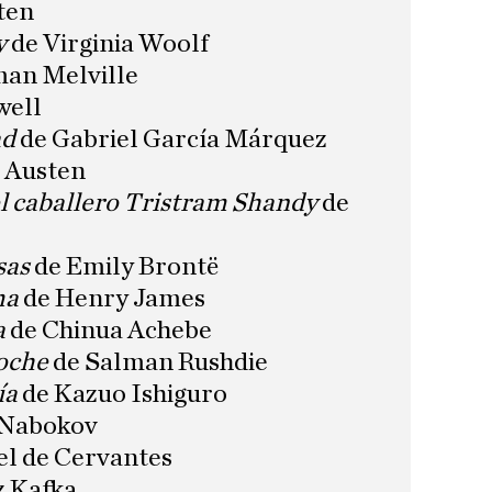
ten
y
de Virginia Woolf
an Melville
well
ad
de Gabriel García Márquez
 Austen
el caballero Tristram Shandy
de
sas
de Emily Brontë
ma
de Henry James
a
de Chinua Achebe
noche
de Salman Rushdie
ía
de Kazuo Ishiguro
 Nabokov
l de Cervantes
z Kafka