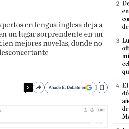
De
en
co
pertos en lengua inglesa deja a
de
 en un lugar sorprendente en un
Lu
 cien mejores novelas, donde no
of
 desconcertante
mi
ec
qu
El
3
Añade El Debate en
Compartir
Save
dó
añ
de
Ma