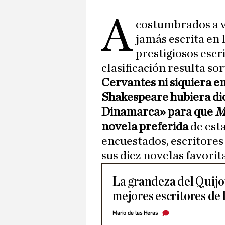
A
costumbrados a 
jamás escrita en 
prestigiosos escri
clasificación resulta so
Cervantes ni siquiera e
Shakespeare hubiera dic
Dinamarca» para que
M
novela preferida
de esta
encuestados, escritores 
sus diez novelas favorit
La grandeza del Quijot
mejores escritores de 
Mario de las Heras