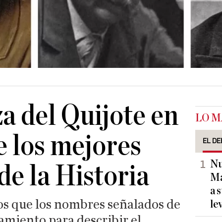
a del Quijote en
LO M
e los mejores
EL DE
Nu
de la Historia
Ma
a 
s que los nombres señalados de
le
samiento para describir el