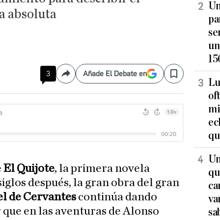
Un
a absoluta
pa
se
un
15
3
Añade El Debate en
Compartir
Save
Lu
of
mi
ec
qu
Un
e
El Quijote
, la primera novela
qu
glos después, la gran obra del gran
ca
l de Cervantes
continúa dando
va
r que en las aventuras de Alonso
sa