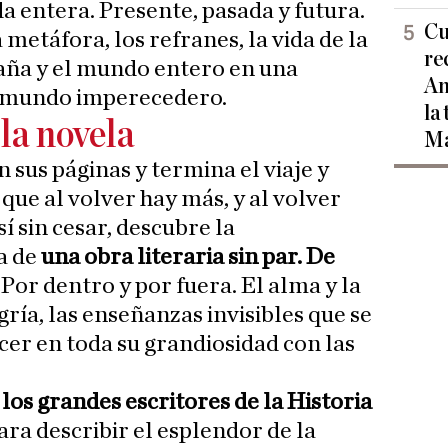
da entera. Presente, pasada y futura.
Cu
a metáfora, los refranes, la vida de la
re
paña y el mundo entero en una
Am
n mundo imperecedero.
la
la novela
Ma
n sus páginas y termina el viaje y
 que al volver hay más, y al volver
í sin cesar, descubre la
a de
una obra literaria sin par. De
. Por dentro y por fuera. El alma y la
egría, las enseñanzas invisibles que se
er en toda su grandiosidad con las
e
los grandes escritores de la Historia
ara describir el esplendor de la