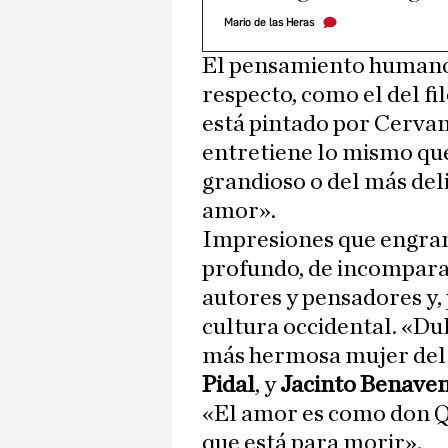
Mario de las Heras
El pensamiento humano 
respecto, como el del fi
está pintado por Cervan
entretiene lo mismo que
grandioso o del más del
amor».
Impresiones que engra
profundo, de incomparab
autores y pensadores y, 
cultura occidental. «Du
más hermosa mujer del
Pidal
, y
Jacinto Benave
«El amor es como don Qu
que está para morir».