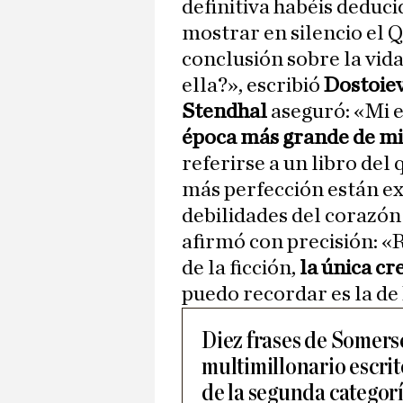
definitiva habéis deduc
mostrar en silencio el Q
conclusión sobre la vid
ella?», escribió
Dostoiev
Stendhal
aseguró: «Mi 
época más grande de mi
referirse a un libro del
más perfección están ex
debilidades del corazó
afirmó con precisión: 
de la ficción,
la única c
puedo recordar es la de 
Diez frases de Somer
multimillonario escrit
de la segunda categor