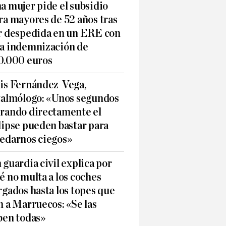
a mujer pide el subsidio
ra mayores de 52 años tras
r despedida en un ERE con
a indemnización de
0.000 euros
is Fernández-Vega,
talmólogo: «Unos segundos
rando directamente el
lipse pueden bastar para
edarnos ciegos»
 guardia civil explica por
é no multa a los coches
rgados hasta los topes que
n a Marruecos: «Se las
ben todas»