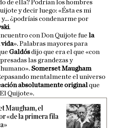
ido de ella? Podrían los hombres
uijote y decir luego: «Ésta es mi
a y… ¿podríais condenarme por
ski
.
encuentro con Don Quijote fue
la
 vida
». Palabras mayores para
 que
Galdós
dijo que era el que «con
presadas las grandezas y
n humano».
Somerset Maugham
«Repasando mentalmente el universo
reación absolutamente original
que
El Quijote».
set Maugham, el
or «de la primera fila
ía»