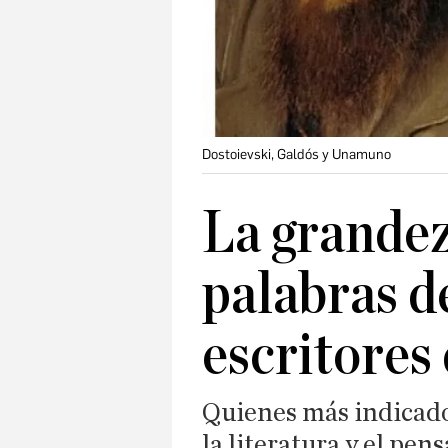
Dostoievski, Galdós y Unamuno
La grandez
palabras d
escritores 
Quienes más indicado
la literatura y el pen