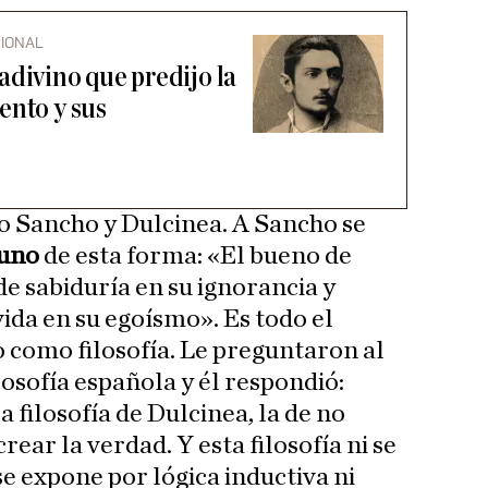
CIONAL
adivino que predijo la
ento y sus
no Sancho y Dulcinea. A Sancho se
uno
de esta forma: «El bueno de
e sabiduría en su ignorancia y
ida en su egoísmo». Es todo el
como filosofía. Le preguntaron al
ilosofía española y él respondió:
la filosofía de Dulcinea, la de no
crear la verdad. Y esta filosofía ni se
e expone por lógica inductiva ni