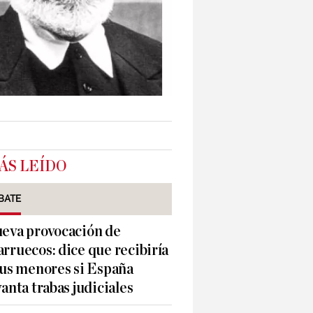
ÁS LEÍDO
BATE
eva provocación de
rruecos: dice que recibiría
sus menores si España
vanta trabas judiciales