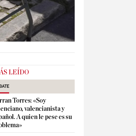
ÁS LEÍDO
BATE
rran Torres: «Soy
lenciano, valencianista y
pañol. A quien le pese es su
oblema»