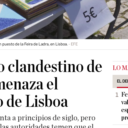
n puesto de la Feira de Ladra, en Lisboa.
EFE
 clandestino de
LO M
menaza el
EL DE
Fe
 de Lisboa
va
es
ta a principios de siglo, pero
pr
 las autoridades temen que el