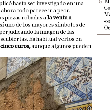
El
icó hasta ser investigado en una
Co
 ahora todo parece ir a peor.
Ma
as piezas robadas a
la venta a
«s
sí uno de los mayores símbolos de
Oc
 perjudicando la imagen de las
scubiertas. Es habitual verlos en
cinco euros,
aunque algunos pueden