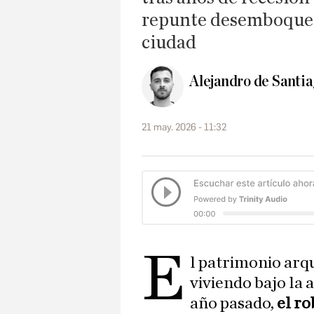
repunte desemboque e
ciudad
Alejandro de Santi
21 may. 2026 - 11:32
E
l patrimonio arq
viviendo bajo la 
año pasado,
el ro