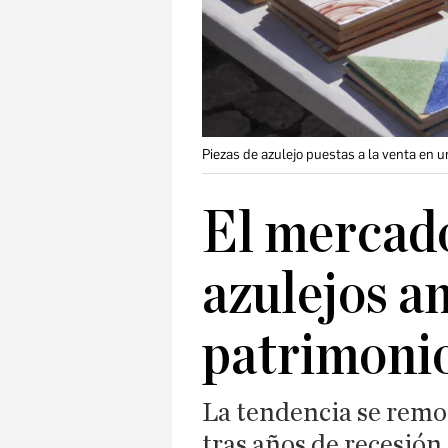
Piezas de azulejo puestas a la venta en u
El mercado
azulejos a
patrimonio
La tendencia se remon
tras años de recesión