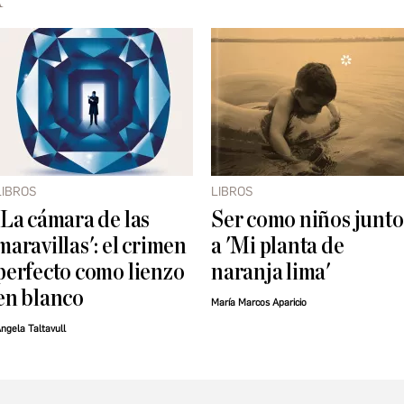
LIBROS
LIBROS
'La cámara de las
Ser como niños junto
maravillas': el crimen
a 'Mi planta de
perfecto como lienzo
naranja lima'
en blanco
María Marcos Aparicio
ngela Taltavull