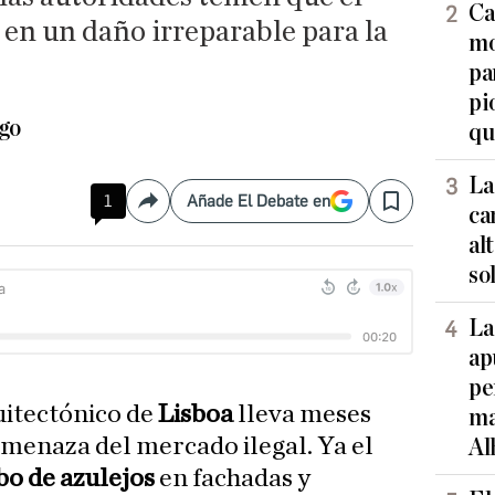
Ca
n un daño irreparable para la
mo
pa
pi
ago
qu
La
1
Añade El Debate en
Compartir
Save
ca
al
so
La
ap
pe
uitectónico de
Lisboa
lleva meses
ma
amenaza del mercado ilegal. Ya el
Al
bo de azulejos
en fachadas y