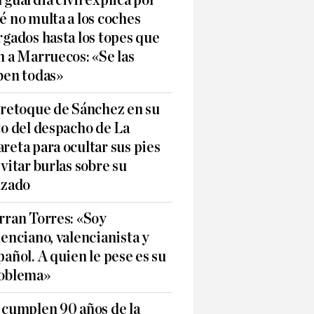
 guardia civil explica por
é no multa a los coches
rgados hasta los topes que
n a Marruecos: «Se las
ben todas»
 retoque de Sánchez en su
to del despacho de La
reta para ocultar sus pies
evitar burlas sobre su
lzado
rran Torres: «Soy
lenciano, valencianista y
pañol. A quien le pese es su
oblema»
 cumplen 90 años de la