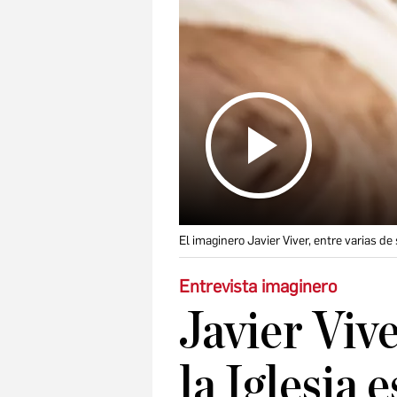
El imaginero Javier Viver, entre varias de
Entrevista imaginero
Javier Viv
la Iglesia 