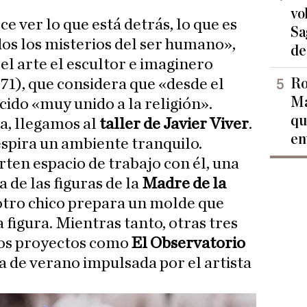
vo
ce ver lo que está detrás, lo que es
Sa
odos los misterios del ser humano»,
de
 el arte el escultor e imaginero
Ro
71), que considera que «desde el
Ma
cido «muy unido a la religión».
qu
a, llegamos al
taller de Javier Viver
.
en
espira un ambiente tranquilo.
en espacio de trabajo con él, una
a de las figuras de la
Madre de la
, otro chico prepara un molde que
 figura. Mientras tanto, otras tres
ros proyectos como
El Observatorio
la de verano impulsada por el artista