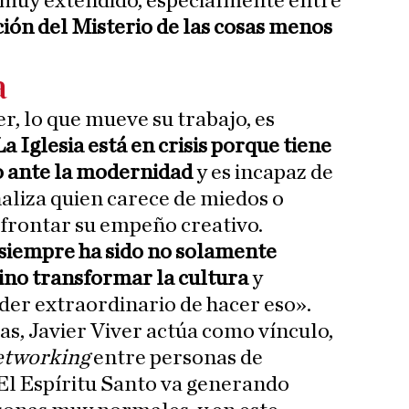
muy extendido, especialmente entre
ión del Misterio de las cosas menos
a
r, lo que mueve su trabajo, es
a Iglesia está en crisis porque tiene
o ante la modernidad
y es incapaz de
aliza quien carece de miedos o
afrontar su empeño creativo.
a siempre ha sido no solamente
sino transformar la cultura
y
oder extraordinario de hacer eso».
sas, Javier Viver actúa como vínculo,
etworking
entre personas de
«El Espíritu Santo va generando