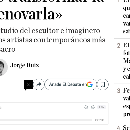
Un
qu
renovarla»
ca
va
tudio del escultor e imaginero
sa
los artistas contemporáneos más
El
sacro
fo
Ma
Jorge Ruiz
y 
ca
3
Añade El Debate en
Compartir
Save
Fe
va
es
pr
Se