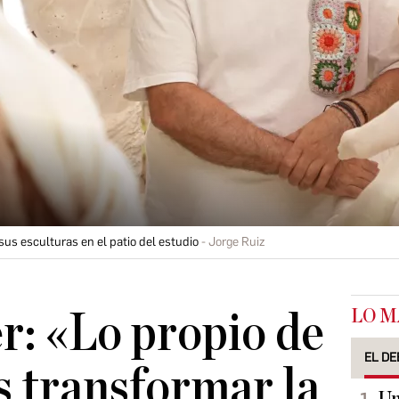
 sus esculturas en el patio del estudio
Jorge Ruiz
LO M
er: «Lo propio de
EL DE
es transformar la