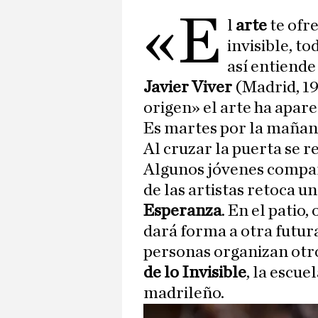
«E
l
arte
te ofre
invisible, t
así entiende
Javier Viver
(Madrid, 19
origen» el arte ha apare
Es martes por la mañan
Al cruzar la puerta se r
Algunos jóvenes compart
de las artistas retoca un
Esperanza
. En el patio
dará forma a otra futura
personas organizan ot
de lo Invisible
, la escue
madrileño.