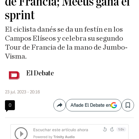
de Francia; Meeus gana el
sprint
El ciclista danés se da un festín en los
Campos Elíseos y celebra su segundo
Tour de Francia de la mano de Jumbo-
Visma.
El Debate
23 jul. 2023 - 20:16
0
Añade El Debate en
Compartir
Save