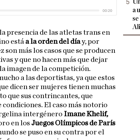
Un
a 
se
Al
la presencia de las atletas trans en
ino está
a la orden del día
y, por
ez son más los casos que se producen
tivas y que no hacen más que dejar
 la imagen de la competición.
ucho a las deportistas, ya que estos
ue dicen ser mujeres tienen muchas
to que sus contrincantes, que
 condiciones. El caso más notorio
argelina intergénero
Imane Khelif,
oro en los
Juegos Olímpicos de París
mundo se puso en su contra por el