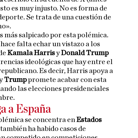
Esto es muy injusto. No es forma de
 deporte. Se trata de una cuestión de
mo».
ís más salpicado por esta polémica.
ace falta echar un vistazo a los
 de
Kamala Harris
y
Donald Trump
rencias ideológicas que hay entre el
epublicano. Es decir, Harris apoya a
 y
Trump
promete acabar con esta
ando las elecciones presidenciales
mbre.
ga a España
 polémica se concentra en
Estados
también ha habido casos de
han competido en competiciones