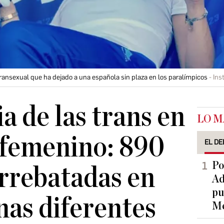
 transexual que ha dejado a una española sin plaza en los paralímpicos
Ins
ia de las trans en
LO M
 femenino: 890
EL DE
Po
rrebatadas en
Ad
pu
nas diferentes
Me