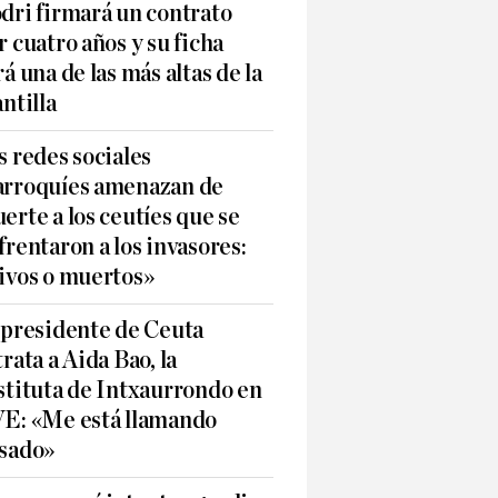
dri firmará un contrato
r cuatro años y su ficha
rá una de las más altas de la
antilla
s redes sociales
rroquíes amenazan de
erte a los ceutíes que se
frentaron a los invasores:
ivos o muertos»
 presidente de Ceuta
trata a Aida Bao, la
stituta de Intxaurrondo en
E: «Me está llamando
sado»