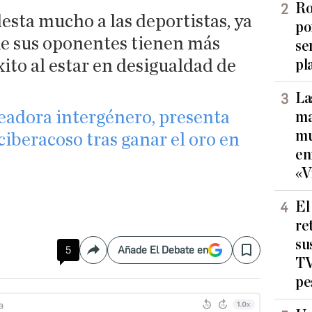
Ro
esta mucho a las deportistas, ya
po
e sus oponentes tienen más
se
xito al estar en desigualdad de
pl
La
eadora intergénero, presenta
ma
mu
iberacoso tras ganar el oro en
en
«V
El
re
su
5
Añade El Debate en
Compartir
Save
TV
pe