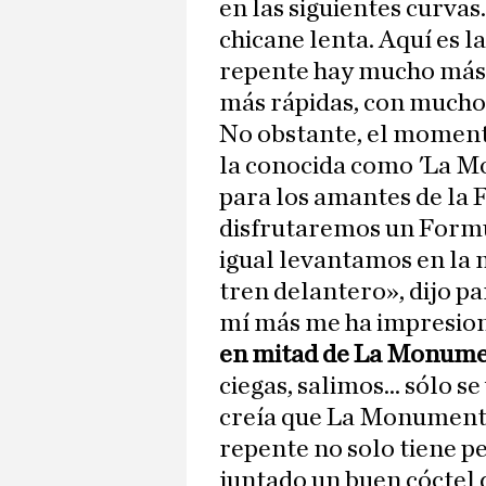
en las siguientes curvas
chicane lenta. Aquí es l
repente hay mucho más 
más rápidas, con mucho
No obstante, el momento
la conocida como 'La Mo
para los amantes de la 
disfrutaremos un Formul
igual levantamos en la 
tren delantero», dijo pa
mí más me ha impresio
en mitad de La Monume
ciegas, salimos... sólo se
creía que La Monumental
repente no solo tiene per
juntado un buen cóctel 