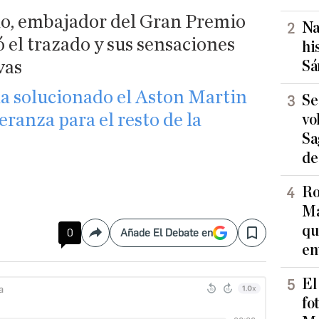
ño, embajador del Gran Premio
Na
 el trazado y sus sensaciones
hi
vas
Sá
a solucionado el Aston Martin
Se
eranza para el resto de la
vo
Sa
de
Ro
Ma
qu
0
Añade El Debate en
Compartir
Save
en
El
fo