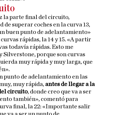
uito
la parte final del circuito,
d de superar coches en la curva 13,
un buen punto de adelantamiento»
 curvas rápidas, la 14 y 15. «A partir
rvas todavía rápidas. Esto me
y Silverstone, porque son curvas
quierda muy rápida y muy larga, que
én».
en punto de adelantamiento en las
n muy, muy rápida,
antes de llegar a la
el circuito
, donde creo que va a ser
iento también», comentó para
urva final, la 22: «Importante salir
ue va a ser un punto de