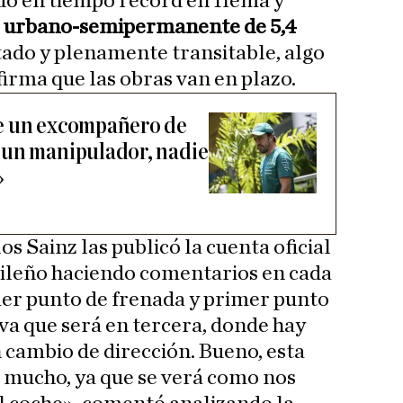
do en tiempo récord en Ifema y
 urbano-semipermanente de 5,4
tado y plenamente transitable, algo
rma que las obras van en plazo.
e un excompañero de
 un manipulador, nadie
»
s Sainz las publicó la cuenta oficial
ileño haciendo comentarios en cada
mer punto de frenada y primer punto
a que será en tercera, donde hay
n cambio de dirección. Bueno, esta
 mucho, ya que se verá como nos