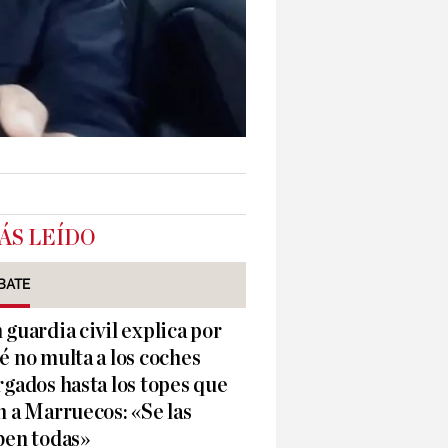
ÁS LEÍDO
BATE
 guardia civil explica por
é no multa a los coches
rgados hasta los topes que
n a Marruecos: «Se las
ben todas»