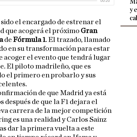
Ma
y 
ca
 sido el encargado de estrenar el
id que acogerá el próximo
Gran
a
de
Fórmula 1
. El trazado, llamado
ndo en su transformación para estar
e acoger el evento que tendrá lugar
re. El piloto madrileño, que es
do el primero en probarlo y sus
celentes.
onfirmación de que Madrid ya está
os después de que la F1 dejara el
eva carrera de la mejor competición
ng es una realidad y Carlos Sainz
as dar la primera vuelta a este