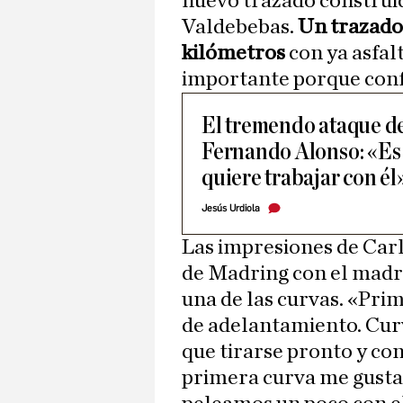
nuevo trazado construi
Valdebebas.
Un trazado
kilómetros
con ya asfal
importante porque confi
El tremendo ataque d
Fernando Alonso: «Es
quiere trabajar con él
Jesús Urdiola
Las impresiones de Carlo
de Madring con el madr
una de las curvas. «Pri
de adelantamiento. Curv
que tirarse pronto y co
primera curva me gusta