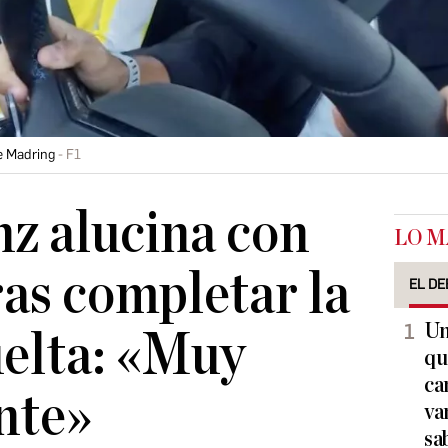
de Madring
F1
nz alucina con
LO M
as completar la
EL DE
Un
elta: «Muy
qu
ca
nte»
va
sa