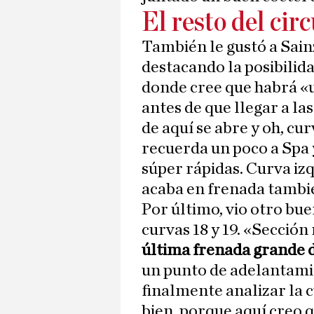
El resto del circ
También le gustó a Sainz 
destacando la posibilida
donde cree que habrá «
antes de que llegar a las
de aquí se abre y oh, cu
recuerda un poco a Spa 
súper rápidas. Curva iz
acaba en frenada tambi
Por último, vio otro bu
curvas 18 y 19. «Secció
última frenada grande d
un punto de adelantam
finalmente analizar la c
bien, porque aquí creo q