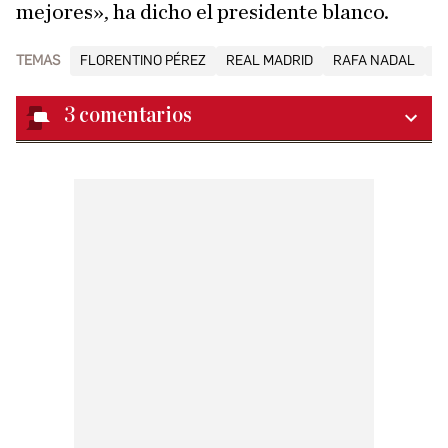
mejores», ha dicho el presidente blanco.
TEMAS
FLORENTINO PÉREZ
REAL MADRID
RAFA NADAL
R
3
comentarios