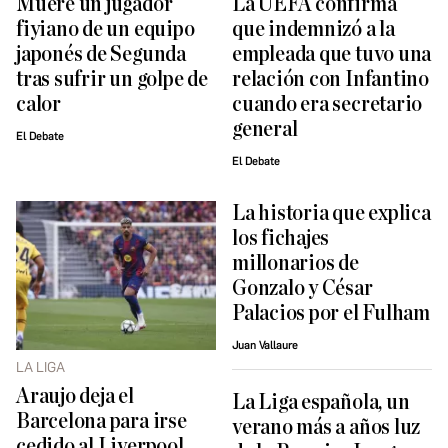
Muere un jugador
La UEFA confirma
fiyiano de un equipo
que indemnizó a la
japonés de Segunda
empleada que tuvo una
tras sufrir un golpe de
relación con Infantino
calor
cuando era secretario
general
El Debate
El Debate
La historia que explica
los fichajes
millonarios de
Gonzalo y César
Palacios por el Fulham
Juan Vallaure
LA LIGA
Araujo deja el
La Liga española, un
Barcelona para irse
verano más a años luz
cedido al Liverpool