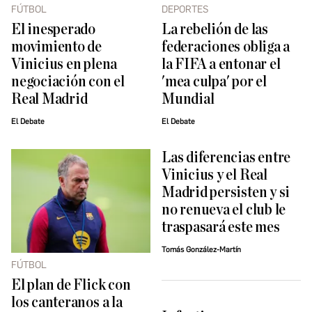
FÚTBOL
DEPORTES
El inesperado
La rebelión de las
movimiento de
federaciones obliga a
Vinicius en plena
la FIFA a entonar el
negociación con el
'mea culpa' por el
Real Madrid
Mundial
El Debate
El Debate
Las diferencias entre
Vinicius y el Real
Madrid persisten y si
no renueva el club le
traspasará este mes
Tomás González-Martín
FÚTBOL
El plan de Flick con
los canteranos a la