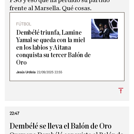
PSG y eso que ha perdido su partido
frente al Marsella. Qué cosas.
FÚTBOL
Dembélé triunfa, Lamine
Yamal se queda con la miel
en los labios y Aitana
conquista su tercer Balón de
Oro
Jesús Urdiola
22/09/2025 22:55
Subi
22:47
Dembélé se lleva el Balón de Oro