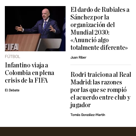
El dardo de Rubiales a
Sánchez por la
organización del
Mundial 2030:
«Anunció algo
totalmente diferente»
FÚTBOL
Juan Riber
Infantino viaja a
Colombia en plena
Rodri traiciona al Real
crisis de la FIFA
Madrid: las razones
por las que se rompió
El Debate
el acuerdo entre club y
jugador
Tomás González-Martín