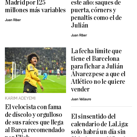
Madrid por 125
este año: saques de
millones más variables
puerta, córners y
penaltis como el de
Juan Riber
Julián
Juan Riber
La fecha límite que
tiene el Barcelona
para fichar a Julián
Álvarez pese a que el
Atlético no le quiere
vender
KARIM ADEYEMI
Juan Vallaure
El velocista con fama
de díscolo y orgulloso
El sinsentido del
de sus raíces que llega
calendario de LaLiga:
al Barça recomendado
solo habrá un día sin