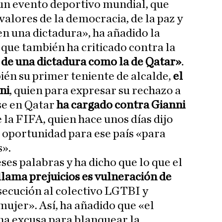
un evento deportivo mundial, que
alores de la democracia, de la paz y
n una dictadura», ha añadido la
 que también ha criticado contra la
 de una dictadura como la de Qatar»
.
ién su primer teniente de alcalde,
el
ni
, quien para expresar su rechazo a
se en Qatar
ha cargado contra Gianni
e la FIFA, quien hace unos días dijo
 oportunidad para ese país «para
s».
es palabras y ha dicho que lo que el
lama prejuicios es vulneración de
rsecución al colectivo LGTBI y
mujer». Así, ha añadido que «el
na excusa para blanquear la