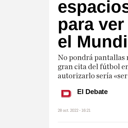
espacios
para ver
el Mundi
No pondrá pantallas n
gran cita del fútbol 
autorizarlo sería «se
El Debate
28 oct. 2022 - 16:21