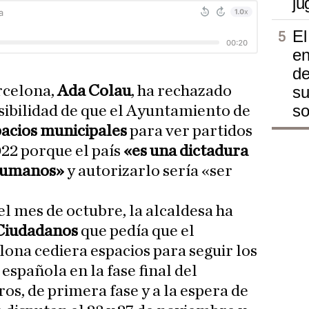
ju
El
en
de
rcelona,
Ada Colau
, ha rechazado
su
so
osibilidad de que el Ayuntamiento de
pacios municipales
para ver partidos
22 porque el país
«es una dictadura
 humanos»
y autorizarlo sería «ser
l mes de octubre, la alcaldesa ha
Ciudadanos
que pedía que el
na cediera espacios para seguir los
 española en la fase final del
os, de primera fase y a la espera de