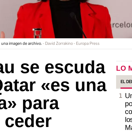
n una imagen de archivo.
David Zorrakino - Europa Press
au se escuda
LO 
atar «es una
EL DE
Un
a» para
po
co
 ceder
lo
Ma