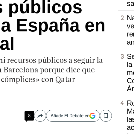
 públicos
sa
Na
 a España en
ve
re
al
a
Se
i recursos públicos a seguir la
la
en Barcelona porque dice que
m
r cómplices» con Qatar
Co
Án
Ro
Ma
8
Añade El Debate en
la
Compartir
Save
ac