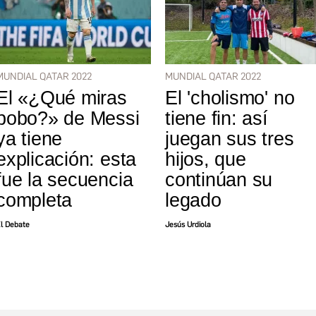
MUNDIAL QATAR 2022
MUNDIAL QATAR 2022
El «¿Qué miras
El 'cholismo' no
bobo?» de Messi
tiene fin: así
ya tiene
juegan sus tres
explicación: esta
hijos, que
fue la secuencia
continúan su
completa
legado
l Debate
Jesús Urdiola