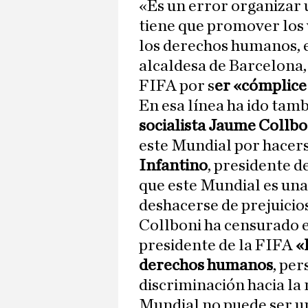
«Es un error organizar 
tiene que promover los v
los derechos humanos, e
alcaldesa de Barcelona,
FIFA por s
er «cómplice
En esa línea ha ido tamb
socialista Jaume Collbo
este Mundial por hacer
Infantino
, presidente d
que este Mundial es una
deshacerse de prejuicio
Collboni ha censurado es
presidente de la FIFA
«l
derechos humanos
, pe
discriminación hacia la 
Mundial no puede ser u