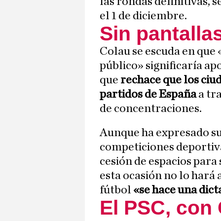
las rondas definitivas, 
el 1 de diciembre.
Sin pantalla
Colau se escuda en que 
público» significaría apo
que
rechace que los ciu
partidos de España
a tr
de concentraciones.
Aunque ha expresado su 
competiciones deportiva
cesión de espacios para 
esta ocasión no lo hará
fútbol
«se hace una dic
El PSC, con