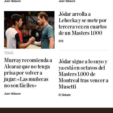
Juan Vallaure
Juan Vallaure
Jódar arrolla a
Lehecka y se mete por
tercera vez en cuartos
de un Masters 1.000
EFE
TENIS
Murray recomienda a
Jódar sigue a lo suyo y
Alcaraz que no tenga
ya está en octavos del
prisa por volver a
Masters 1.000 de
jugar: «Las muñecas
Montreal tras vencer a
no son fáciles»
Musetti
Juan Vallaure
El Debate