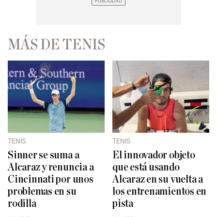
MÁS DE TENIS
TENIS
TENIS
Sinner se suma a
El innovador objeto
Alcaraz y renuncia a
que está usando
Cincinnati por unos
Alcaraz en su vuelta a
problemas en su
los entrenamientos en
rodilla
pista