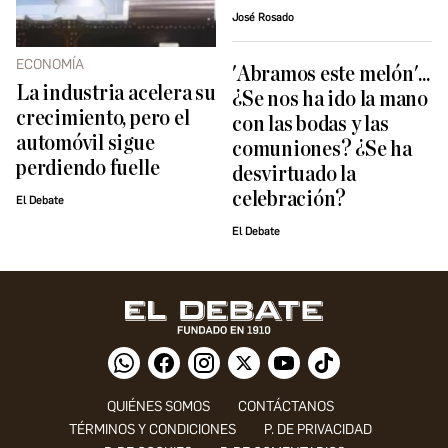
José Rosado
ECONOMÍA
'Abramos este melón'...
La industria acelera su
¿Se nos ha ido la mano
crecimiento, pero el
con las bodas y las
automóvil sigue
comuniones? ¿Se ha
perdiendo fuelle
desvirtuado la
celebración?
El Debate
El Debate
QUIÉNES SOMOS
CONTÁCTANOS
TÉRMINOS Y CONDICIONES
P. DE PRIVACIDAD