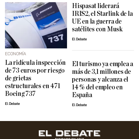
Hispasat liderará
IRIS2, el Starlink de la
UE en la guerra de
satélites con Musk
El Debate
ECONOMÍA
La ridícula inspección
El turismo ya emplea a
de 73 euros por riesgo
más de 3,1 millones de
de grietas
personas y alcanza el
estructurales en 471
14 % del empleo en
Boeing 737
España
El Debate
El Debate