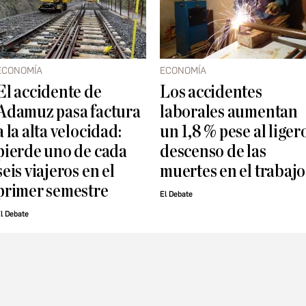
ECONOMÍA
ECONOMÍA
El accidente de
Los accidentes
Adamuz pasa factura
laborales aumentan
a la alta velocidad:
un 1,8 % pese al liger
pierde uno de cada
descenso de las
seis viajeros en el
muertes en el trabajo
primer semestre
El Debate
l Debate