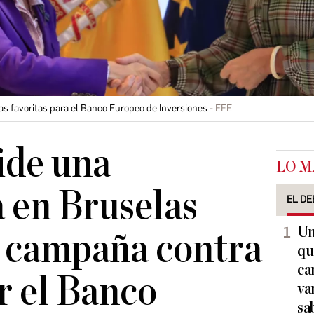
as favoritas para el Banco Europeo de Inversiones
EFE
ide una
LO M
 en Bruselas
EL DE
Un
r campaña contra
qu
ca
r el Banco
va
sa