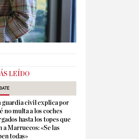
ÁS LEÍDO
BATE
 guardia civil explica por
é no multa a los coches
rgados hasta los topes que
n a Marruecos: «Se las
ben todas»