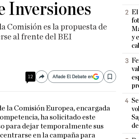
 Inversiones
El
fo
la Comisión es la propuesta de
Ma
se al frente del BEI
y 
ca
Fe
va
es
12
Añade El Debate en
Compartir
Save
pr
Se
 de la Comisión Europea, encargada
vo
Competencia, ha solicitado este
Sa
de
o para dejar temporalmente sus
 centrarse en la campaña para