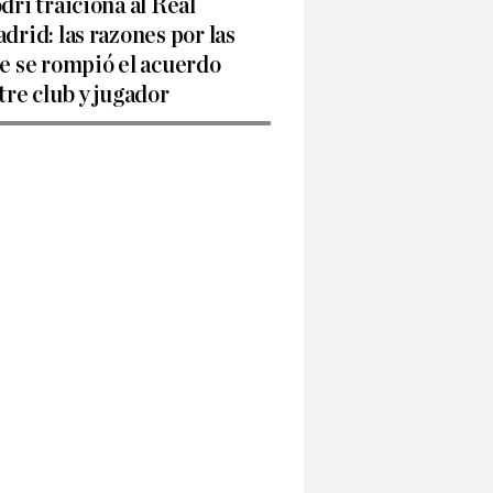
dri traiciona al Real
drid: las razones por las
e se rompió el acuerdo
tre club y jugador