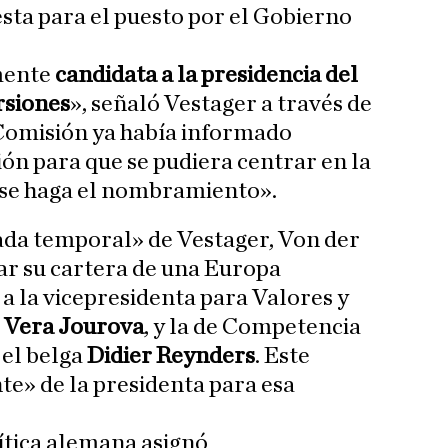
sta para el puesto por el Gobierno
lmente
candidata a la presidencia del
rsiones
», señaló Vestager a través de
a Comisión ya había informado
ión para que se pudiera centrar en la
 se haga el nombramiento».
ada temporal» de Vestager, Von der
ar su cartera de una Europa
l a la vicepresidenta para Valores y
a
Vera Jourova
, y la de Competencia
 el belga
Didier Reynders
. Este
e» de la presidenta para esa
ítica alemana asignó