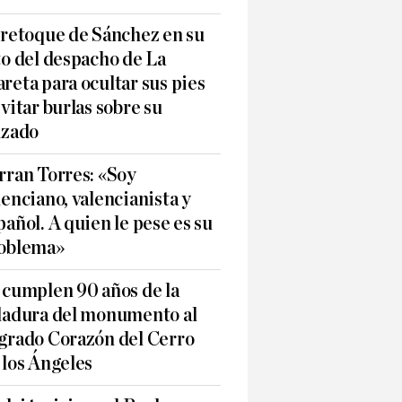
 retoque de Sánchez en su
to del despacho de La
reta para ocultar sus pies
evitar burlas sobre su
lzado
rran Torres: «Soy
lenciano, valencianista y
pañol. A quien le pese es su
oblema»
 cumplen 90 años de la
ladura del monumento al
grado Corazón del Cerro
 los Ángeles