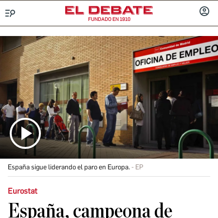
FUNDADO EN 1910
Menú
INICIA
SESIÓ
España sigue liderando el paro en Europa.
EP
Eurostat
España, campeona de